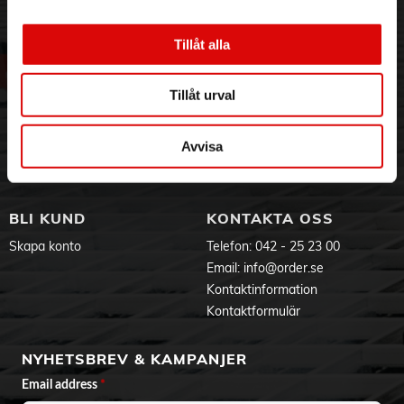
3PL
Allmänna villkor
Om oss
Vanliga frågor
Tillåt alla
Vår historia
Service & Support
Hållbarhet
Ansökan om RMA
Tillåt urval
Visselblåsning
Godsefterlysning & Felleverans
Jobba hos oss
Integritetspolicy
Avvisa
Aktuellt på Order
Om cookies
Varumärken
BLI KUND
KONTAKTA OSS
Skapa konto
Telefon:
042 - 25 23 00
Email:
info@order.se
Kontaktinformation
Kontaktformulär
NYHETSBREV & KAMPANJER
Email address
*