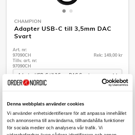
CHAMPION
Adapter USB-C till 3,5mm DAC
Svart
Art. nr:
97090CH
Rek: 149,00 kr
Tillv. art. nr:
97090CH
Se alla produkter inom Champion
Denna webbplats använder cookies
Vi använder enhetsidentifierare för att anpassa innehållet
Specifikation
och annonserna till användarna, tillhandahålla funktioner
för sociala medier och analysera vår trafik. Vi
Beskrivning
vidarebefordrar även sådana identifierare och annan