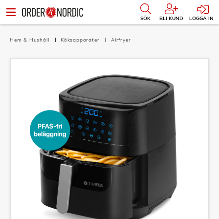
SÖK
BLI KUND
LOGGA IN
Hem & Hushåll
Köksapparater
Airfryer