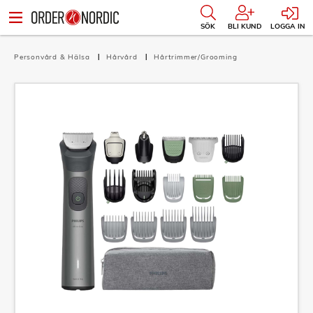
SÖK
BLI KUND
LOGGA IN
Personvård & Hälsa
Hårvård
Hårtrimmer/Grooming