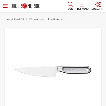
SÖK
BLI KUND
LOGGA IN
Hem & Hushåll
Köksredskap
Köksknivar