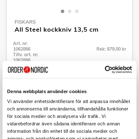
FISKARS
All Steel kockkniv 13,5 cm
Art. nr:
1062886
Rek: 879,00 kr
Tillv. art. nr:
1062886
Se alla produkter inom Fiskars
Denna webbplats använder cookies
Specifikation
Vi använder enhetsidentifierare för att anpassa innehållet
och annonserna till användarna, tillhandahålla funktioner
Beskrivning
för sociala medier och analysera vår trafik. Vi
vidarebefordrar även sådana identifierare och annan
Art. nr:
1062886
information från din enhet till de sociala medier och
Tillv. art. nr:
1062886
annons- och analysföretag som vi samarbetar med.