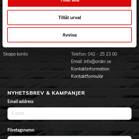
- Helgjuten kniv av rostfritt stål som utformats helt utan
Visselblåsning
Godsefterlysning & Felleverans
skarvar.
Jobba hos oss
Integritetspolicy
- Slipning med Fiskars Roll-Sharp™ eller brynsten
Tillåt urval
rekommenderas.
Aktuellt på Order
Om cookies
- Handdisk och varsam förvaring rekommenderas.
Varumärken
- Bladlängd 135 mm.
Avvisa
- HRC 58
- Hög prestanda (CATRA-tester).
BLI KUND
KONTAKTA OSS
- Lång livslängd med 25 års garanti.
- Återvinningsbar förpackning.
Skapa konto
Telefon:
042 - 25 23 00
- Finsk design.
Email:
info@order.se
Kontaktinformation
Kontaktformulär
NYHETSBREV & KAMPANJER
Email address
*
Företagsnamn
*