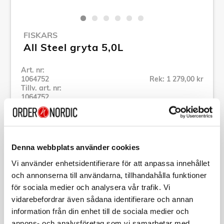
FISKARS
All Steel gryta 5,0L
Art. nr:
1064752
Rek: 1 279,00 kr
Tillv. art. nr:
1064752
Se alla produkter inom Fiskars
Denna webbplats använder cookies
Specifikation
Vi använder enhetsidentifierare för att anpassa innehållet
och annonserna till användarna, tillhandahålla funktioner
Beskrivning
för sociala medier och analysera vår trafik. Vi
vidarebefordrar även sådana identifierare och annan
Art. nr:
1064752
information från din enhet till de sociala medier och
Tillv. art. nr:
1064752
annons- och analysföretag som vi samarbetar med.