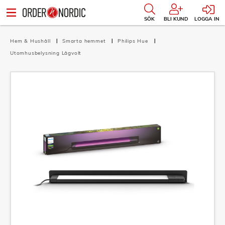
SÖK
BLI KUND
LOGGA IN
Hem & Hushåll
Smarta hemmet
Philips Hue
Utomhusbelysning Lågvolt