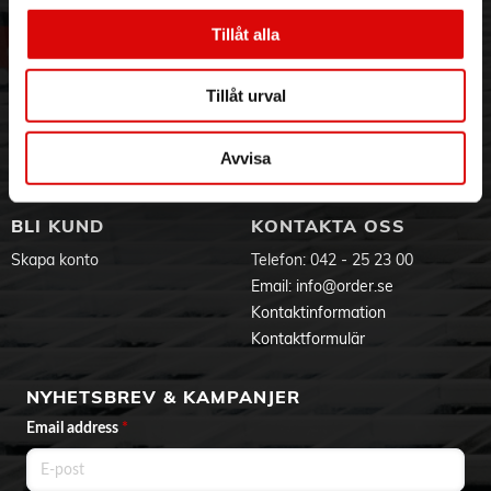
Om oss
Vanliga frågor
- Tillverkad av rostfritt stål
- Passar alla spishällar
Tillåt alla
Vår historia
Service & Support
- Tål diskmaskin
Hållbarhet
Ansökan om RMA
Visselblåsning
Godsefterlysning & Felleverans
Tillåt urval
Jobba hos oss
Integritetspolicy
Aktuellt på Order
Om cookies
Avvisa
Varumärken
BLI KUND
KONTAKTA OSS
Skapa konto
Telefon:
042 - 25 23 00
Email:
info@order.se
Kontaktinformation
Kontaktformulär
NYHETSBREV & KAMPANJER
Email address
*