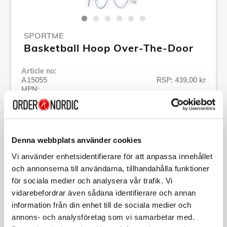
SPORTME
Basketball Hoop Over-The-Door
Article no:
A15055
RSP: 439,00 kr
MPN:
4581
Show all products of SportMe
Denna webbplats använder cookies
Specification
Vi använder enhetsidentifierare för att anpassa innehållet
och annonserna till användarna, tillhandahålla funktioner
för sociala medier och analysera vår trafik. Vi
Description
vidarebefordrar även sådana identifierare och annan
information från din enhet till de sociala medier och
Article no:
A15055
annons- och analysföretag som vi samarbetar med.
MPN:
4581