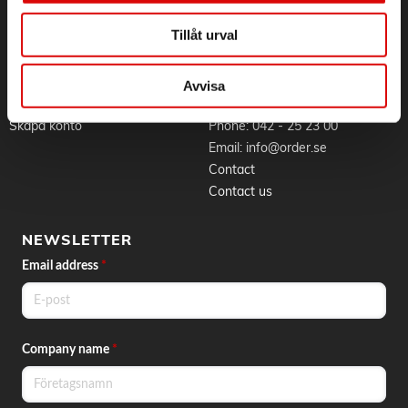
Work at Order
Privacy Policy
Brands
About cookies
Tillåt urval
News
Avvisa
BLI KUND
CONTACT
Skapa konto
Phone:
042 - 25 23 00
Email:
info@order.se
Contact
Contact us
NEWSLETTER
Email address
*
Company name
*