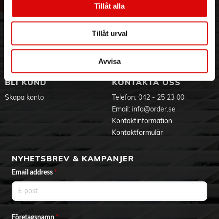
Tillåt alla
Hållbarhet
Ansökan om RMA
Visselblåsning
Godsefterlysning & Felleverans
Jobba hos oss
Integritetspolicy
Tillåt urval
Aktuellt på Order
Om cookies
Varumärken
Avvisa
BLI KUND
KONTAKTA OSS
Skapa konto
Telefon:
042 - 25 23 00
Email:
info@order.se
Kontaktinformation
Kontaktformulär
NYHETSBREV & KAMPANJER
Email address
*
Företagsnamn
*