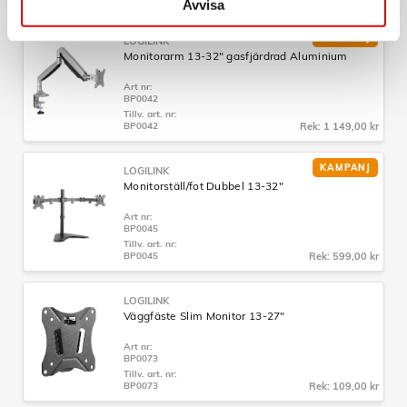
Avvisa
EU-Försäkran
Produktdokument
KAMPANJ
LOGILINK
Monitorarm 13-32" gasfjärdrad Aluminium
Art nr:
BP0042
Tillv. art. nr:
BP0042
Rek: 1 149,00 kr
KAMPANJ
LOGILINK
Monitorställ/fot Dubbel 13-32"
Art nr:
BP0045
Tillv. art. nr:
BP0045
Rek: 599,00 kr
LOGILINK
Väggfäste Slim Monitor 13-27"
Art nr:
BP0073
Tillv. art. nr:
BP0073
Rek: 109,00 kr