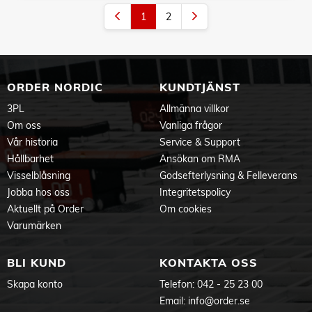
1
2
ORDER NORDIC
KUNDTJÄNST
3PL
Allmänna villkor
Om oss
Vanliga frågor
Vår historia
Service & Support
Hållbarhet
Ansökan om RMA
Visselblåsning
Godsefterlysning & Felleverans
Jobba hos oss
Integritetspolicy
Aktuellt på Order
Om cookies
Varumärken
BLI KUND
KONTAKTA OSS
Skapa konto
Telefon:
042 - 25 23 00
Email:
info@order.se