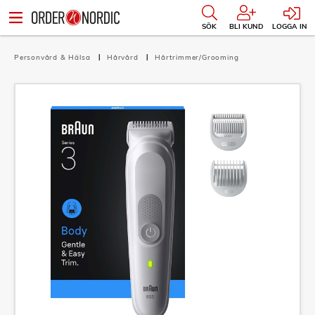
SÖK
BLI KUND
LOGGA IN
Personvård & Hälsa
Hårvård
Hårtrimmer/Grooming