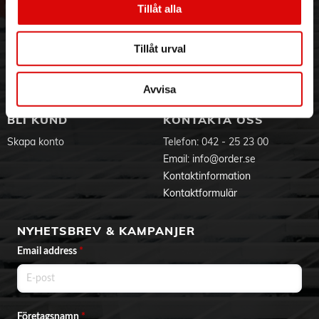
Tillåt alla
- Byggd för att hålla: 100% vattentät, denna kroppstrimmer
Hållbarhet
Ansökan om RMA
har ett kraftfullt batteri för en drifttid på 80 minuter
Visselblåsning
Godsefterlysning & Felleverans
- Trimma till rätt längd: Denna Body Groomer kommer med
Jobba hos oss
Integritetspolicy
en kroppskam (3 mm), en känslig kam och en
Tillåt urval
rengöringsborste
Aktuellt på Order
Om cookies
Varumärken
Avvisa
BLI KUND
KONTAKTA OSS
Skapa konto
Telefon:
042 - 25 23 00
Email:
info@order.se
Kontaktinformation
Kontaktformulär
NYHETSBREV & KAMPANJER
Email address
*
Företagsnamn
*