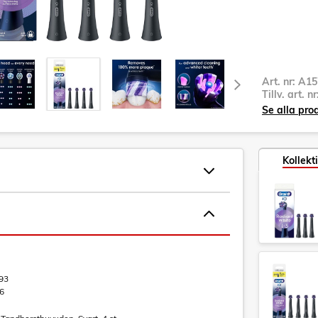
Art. nr:
A15
Tillv. art. n
Se alla pro
Kollekt
93
6