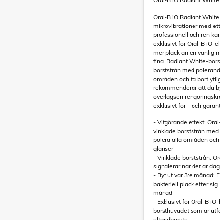
Oral-B iO Radiant White 
Oral-B iO Radiant White
mikrovibrationer med ett
professionell och ren k
exklusivt för Oral-B iO-el
mer plack än en vanlig m
fina. Radiant White-bors
borststrån med polerand
områden och ta bort ytli
rekommenderar att du byt
överlägsen rengöringskr
exklusivt för – och garan
- Vitgörande effekt: Ora
vinklade borststrån med
polera alla områden och 
glänser
- Vinklade borststrån: O
signalerar när det är da
- Byt ut var 3:e månad: 
bakteriell plack efter si
månad
- Exklusivt för Oral-B i
borsthuvudet som är utfo
eltandborste