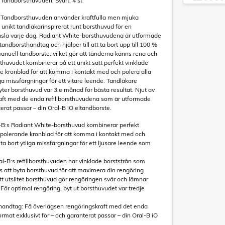
Tandborsthuvuden, Svart, 4 st
 Tandborsthuvuden använder kraftfulla men mjuka
 unikt tandläkarinspirerat runt borsthuvud för en
änsla varje dag. Radiant White-borsthuvudena är utformade
tandborsthandtag och hjälper till att ta bort upp till 100 %
anuell tandborste, vilket gör att tänderna känns rena och
thuvudet kombinerar på ett unikt sätt perfekt vinklade
e kronblad för att komma i kontakt med och polera alla
ga missfärgningar för ett vitare leende. Tandläkare
er borsthuvud var 3:e månad för bästa resultat. Njut av
aft med de enda refillborsthuvudena som är utformade
terat passar – din Oral-B iO eltandborste.
l-B:s Radiant White-borsthuvud kombinerar perfekt
 polerande kronblad för att komma i kontakt med och
ta bort ytliga missfärgningar för ett ljusare leende som
ral-B:s refillborsthuvuden har vinklade borststrån som
gs att byta borsthuvud för att maximera din rengöring
Ett utslitet borsthuvud gör rengöringen svår och lämnar
g. För optimal rengöring, byt ut borsthuvudet var tredje
O-handtag: Få överlägsen rengöringskraft med det enda
rmat exklusivt för – och garanterat passar – din Oral-B iO