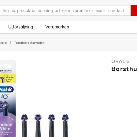
Utförsäljning
Varumärken
vård
Tandborsthuvuden
ORAL B
Borsthu