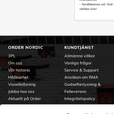
- Tandläkarnas val: Ora
världen över
ORDER NORDIC
KUNDTJÄNST
3PL
Allmänna villkor
Om oss
Vanliga frågor
Vår historia
Service & Support
Hållbarhet
Ansökan om RMA
Visselblåsning
Godsefterlysning &
Jobba hos oss
Felleverans
Aktuellt på Order
Integritetspolicy
Varumärken
Om cookies