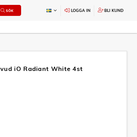
LOGGA IN
BLI KUND
SÖK
vud iO Radiant White 4st