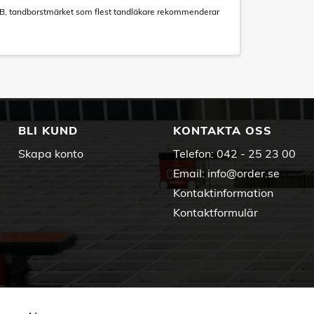
l-B, tandborstmärket som flest tandläkare rekommenderar
BLI KUND
KONTAKTA OSS
Skapa konto
Telefon:
042 - 25 23 00
Email:
info@order.se
Kontaktinformation
Kontaktformulär