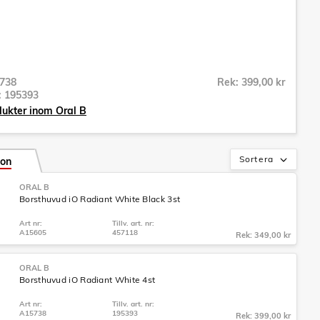
738
Rek: 399,00 kr
r:
195393
dukter inom Oral B
Sortera
ion
ORAL B
Borsthuvud iO Radiant White Black 3st
Art nr:
Tillv. art. nr:
A15605
457118
Rek: 349,00 kr
ORAL B
Borsthuvud iO Radiant White 4st
Art nr:
Tillv. art. nr:
A15738
195393
Rek: 399,00 kr