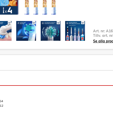
Art. nr:
A16
Tillv. art. n
Se alla pro
54
12