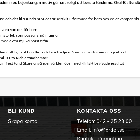
vuden med Lejonkungen motiv gör det roligt att borsta tänderna. Oral-B eltan
na och det lilla runda huvudet är särskilt utformade för barn och de är kompatibla
tt vara varsam för barn
en storlek som passar små munnar
 med extra mjuka borststrån
rar att byta ut borsthuvudet var tredje månad för bästa rengöringseffekt
al-B Pro Kids eltandborstar
om flest tandläkare använder världen över med kliniskt bevisade resultat
BLI KUND
KONTAKTA OSS
Skapa konto
Telefon:
042 - 25 23 00
Email:
info@order.se
Kontaktinformation