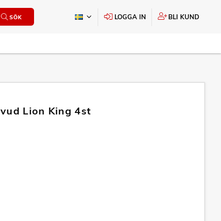
LOGGA IN
BLI KUND
SÖK
vud Lion King 4st