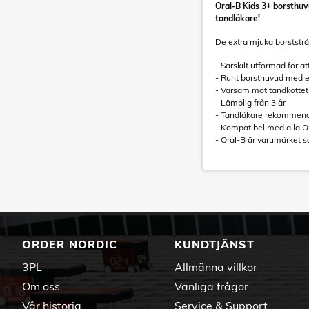
Oral-B Kids 3+ borsthu
tandläkare!
De extra mjuka borststrå
- Särskilt utformad för a
- Runt borsthuvud med 
- Varsam mot tandköttet
- Lämplig från 3 år
- Tandläkare rekommende
- Kompatibel med alla Or
- Oral-B är varumärket s
ORDER NORDIC
KUNDTJÄNST
3PL
Allmänna villkor
Om oss
Vanliga frågor
Vår historia
Service & Support