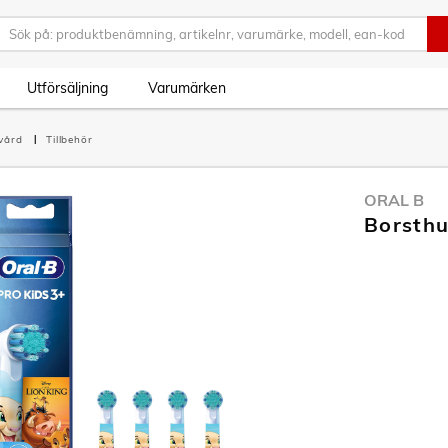
Utförsäljning
Varumärken
vård
Tillbehör
ORAL B
Borsthu