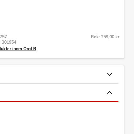
757
Rek: 259,00 kr
r:
301954
dukter inom Oral B