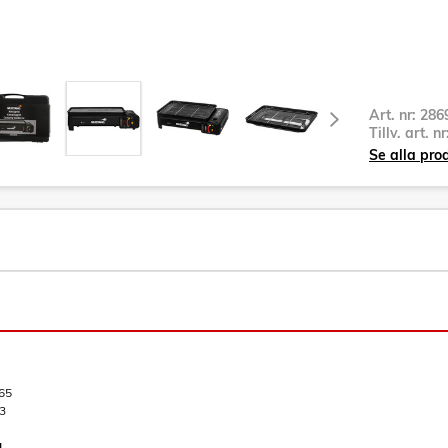
Art. nr:
286
Tillv. art. n
Se alla pro
65
3