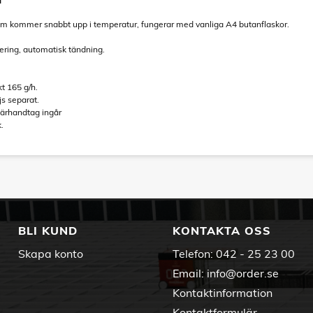
l
 som kommer snabbt upp i temperatur, fungerar med vanliga A4 butanflaskor.
ering, automatisk tändning.
kt 165 g/h.
s separat.
ärhandtag ingår
.
BLI KUND
KONTAKTA OSS
Skapa konto
Telefon:
042 - 25 23 00
Email:
info@order.se
Kontaktinformation
Kontaktformulär