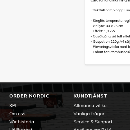
Caravan and Marine gril
Effektfull campinggrill
- Steglös temperaturregl
- Grillyta: 33 x 25 cm.
- Effekt: 1,8 kW
- Gasåtgång vid full effe
- Gaspatron 220g A4 sälj
- Förvaringsväska med b
- Enbart för utomhusbruk
ORDER NORDIC
KUNDTJÄNST
3PL
Allmänna villkor
Om oss
Vanliga frågor
Vår historia
Service & Support
Hållbarhet
Ansökan om RMA