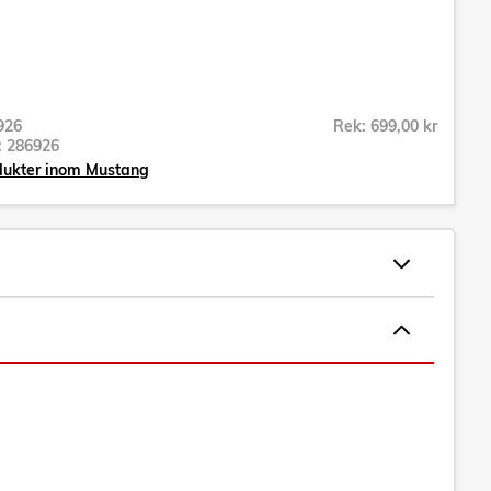
926
Rek: 699,00 kr
r:
286926
dukter inom Mustang