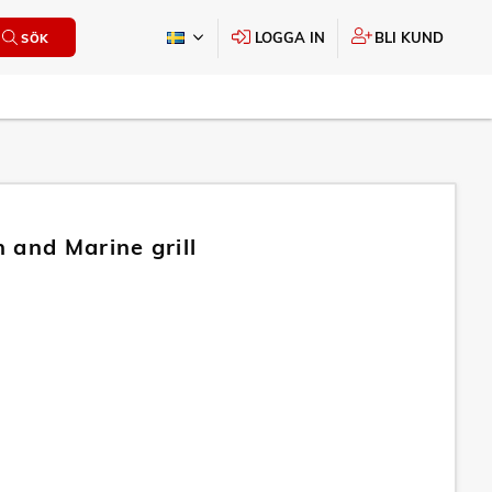
LOGGA IN
BLI KUND
SÖK
 and Marine grill