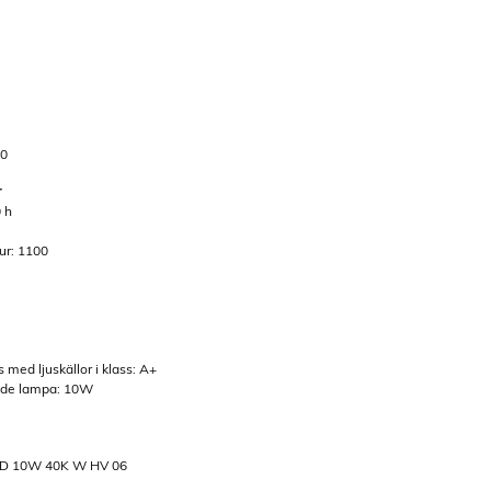
80
r
0 h
tur: 1100
med ljuskällor i klass: A+
nde lampa: 10W
 RD 10W 40K W HV 06