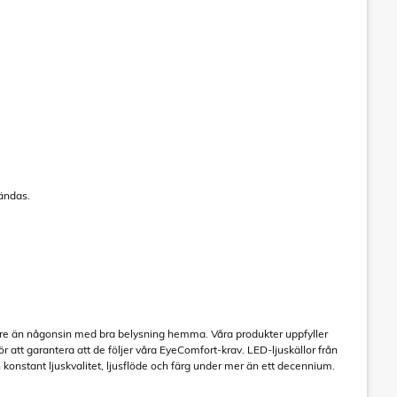
tändas.
gare än någonsin med bra belysning hemma. Våra produkter uppfyller
ör att garantera att de följer våra EyeComfort-krav. LED-ljuskällor från
n konstant ljuskvalitet, ljusflöde och färg under mer än ett decennium.