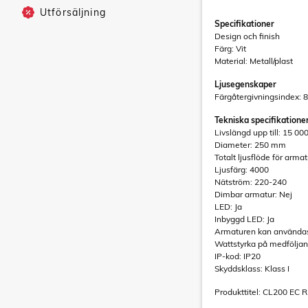
Utförsäljning
Specifikationer
Design och finish
Färg: Vit
Material: Metall/plast
Ljusegenskaper
Färgåtergivningsindex: 
Tekniska specifikatione
Livslängd upp till: 15 00
Diameter: 250 mm
Totalt ljusflöde för arma
Ljusfärg: 4000
Nätström: 220-240
Dimbar armatur: Nej
LED: Ja
Inbyggd LED: Ja
Armaturen kan användas 
Wattstyrka på medfölja
IP-kod: IP20
Skyddsklass: Klass I
Produkttitel: CL200 EC