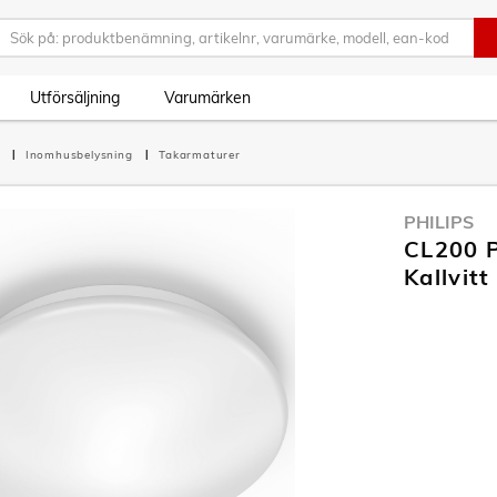
Utförsäljning
Varumärken
g
Inomhusbelysning
Takarmaturer
PHILIPS
CL200 
Kallvitt