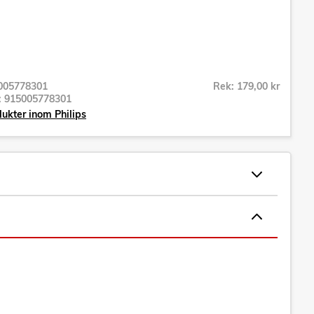
005778301
Rek: 179,00 kr
r:
915005778301
dukter inom Philips