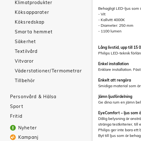
Klimatprodukter
Behagligt LED-ljus som 
Köksapparater
- Vit
- Kallvitt 4000K
Köksredskap
- Diameter: 250 mm
- 1100 lumen
Smarta hemmet
Säkerhet
Lång livstid, upp till 15
Textilvård
Philips LED-teknik förlän
Vitvaror
Enkel installation
Enklare installation. Fäs
Väderstationer/Termometrar
Tillbehör
Enkelt att rengöra
Smidiga material som är lä
Personvård & Hälsa
Jämn ljusfördelning
Ge dina rum en jämn bel
Sport
EyeComfort – ljus som ä
Fritid
Dålig belysning är anstr
stränga testkriterier, ti
Nyheter
Philips ger inte bara ett
Byt till ljus som är beha
Kampanj