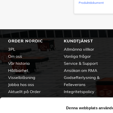
Produktdokument
ORDER NORDIC
KUNDTJÄNST
3PL
Allmänna villkor
Om oss
Vanliga frågor
Vår historia
Service & Support
Hållbarhet
Ansökan om RMA
Visselblåsning
Godsefterlysning &
Jobba hos oss
Felleverans
Aktuellt på Order
Integritetspolicy
Varumärken
Om cookies
Denna webbplats använde