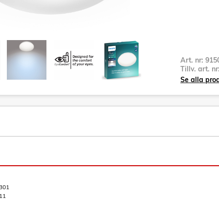
Art. nr:
915
Tillv. art. n
Se alla pro
301
11