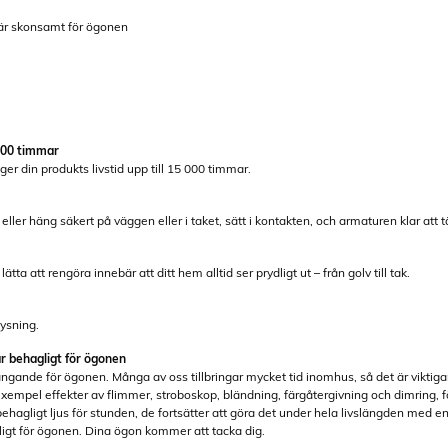
är skonsamt för ögonen
 000 timmar
ger din produkts livstid upp till 15 000 timmar.
t eller häng säkert på väggen eller i taket, sätt i kontakten, och armaturen klar att 
tta att rengöra innebär att ditt hem alltid ser prydligt ut – från golv till tak.
ysning.
r behagligt för ögonen
ängande för ögonen. Många av oss tillbringar mycket tid inomhus, så det är vikti
ll exempel effekter av flimmer, stroboskop, bländning, färgåtergivning och dimring, f
 behagligt ljus för stunden, de fortsätter att göra det under hela livslängden med e
gligt för ögonen. Dina ögon kommer att tacka dig.