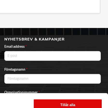
NYHETSBREV & KAMPANJER
Email address
*
Företagsnamn
*
Organisationsnummer
*
Tillåt alla