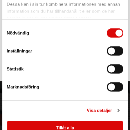
8700216219877
Dessa kan i sin tur kombinera informationen med annan
För hel kartong beställ:
6
information som du har tillhandahållit eller som de har
samlat in när du har använt deras tjänster.
Head & shoulders classic clean mjällschampo levererar
överlägsen effektivitet samtidigt som det vårdar
Samtyckesval
hårbotten!
Nödvändig
Dess 3x protect formula med piroctone olamine verkar djupt
vid källan mot tre hårbottenproblem från första användning.
Kliniskt bevisat och dermatologiskt testat, det erbjuder upp
Inställningar
Läs mer
till 100 % skydd mot mjäll och är idealiskt för daglig
användning. verkar mot 3 hårbottenproblem: mjäll, klåda
relaterad till mjäll och fett. vid regelbunden användning
Statistik
- Upp till 100 % skydd mot mjäll: tar bort mjäll från första
tvätten och hjälper till att förhindra att det kommer tillbaka,
håller din hårbotten ren och fri från mjäll. vid regelbunden
Marknadsföring
användning
ORDER NORDIC
KUNDTJÄNST
- 3x skyddsformula: verkar på djupet vid källan mot tre
hårbottensproblem, mjäll, olja och klåda relaterad till mjäll,
3PL
Allmänna villkor
för en renare och friskare hårbotten
Om oss
Vanliga frågor
Visa detaljer
- Överlägsen kliniskt bevisad effektivitet: bekämpar effektivt
Vår historia
Service & Support
mjäll samtidigt som den vårdar hårbotten med en 3x
skyddsformel för kliniskt bevisade resultat
Hållbarhet
Ansökan om RMA
- Nr.1 mjällschampomärke i världen: skräddarsydda lösningar
Tillåt alla