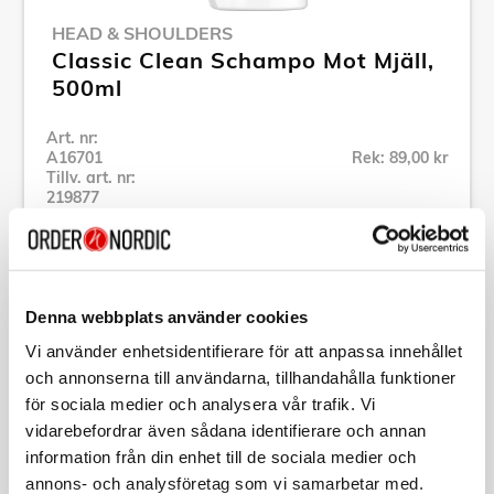
HEAD & SHOULDERS
Classic Clean Schampo Mot Mjäll,
500ml
Art. nr:
A16701
Rek: 89,00 kr
Tillv. art. nr:
219877
Se alla produkter inom Head & Shoulders
Specifikation
Denna webbplats använder cookies
Vi använder enhetsidentifierare för att anpassa innehållet
och annonserna till användarna, tillhandahålla funktioner
Beskrivning
för sociala medier och analysera vår trafik. Vi
vidarebefordrar även sådana identifierare och annan
Art. nr:
A16701
information från din enhet till de sociala medier och
Tillv. art. nr:
219877
annons- och analysföretag som vi samarbetar med.
EAN-kod: