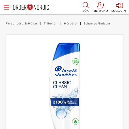
SÖK
BLI KUND
LOGGA IN
Personvård & Hälsa
Tillbehör
Hårvård
Schampo/Balsam