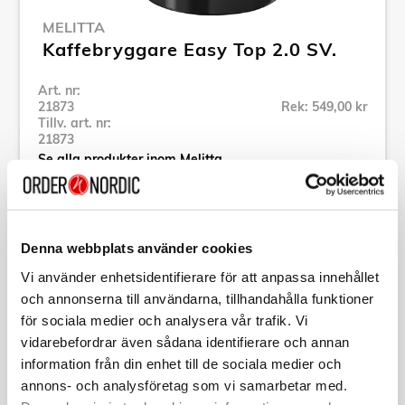
MELITTA
Kaffebryggare Easy Top 2.0 SV.
Art. nr:
21873
Rek: 549,00 kr
Tillv. art. nr:
21873
Se alla produkter inom Melitta
Specifikation
Denna webbplats använder cookies
Vi använder enhetsidentifierare för att anpassa innehållet
Beskrivning
och annonserna till användarna, tillhandahålla funktioner
för sociala medier och analysera vår trafik. Vi
vidarebefordrar även sådana identifierare och annan
Art. nr:
21873
Tillv. art. nr:
21873
information från din enhet till de sociala medier och
EAN-kod:
annons- och analysföretag som vi samarbetar med.
4006508218738