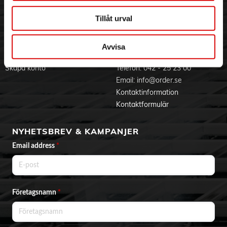
Jobba hos oss
Integritetspolicy
- Droppstopp
- Kompakt design
Aktuellt på Order
Om cookies
Tillåt urval
- Lysande på/av-knapp
Varumärken
Avvisa
BLI KUND
KONTAKTA OSS
Skapa konto
Telefon:
042 - 25 23 00
Email:
info@order.se
Kontaktinformation
Kontaktformulär
NYHETSBREV & KAMPANJER
Email address
*
Företagsnamn
*