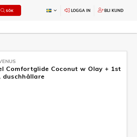
LOGGA IN
BLI KUND
SÖK
 VENUS
l Comfortglide Coconut w Olay + 1st
, duschhållare