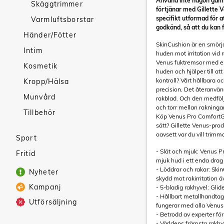
Använd inte någon gamm
Skäggtrimmer
förtjänar med Gillette 
specifikt utformad för 
Varmluftsborstar
godkänd, så att du kan 
Händer/Fötter
SkinCushion är en smörj
Intim
huden mot irritation vid 
Venus fuktremsor med en
Kosmetik
huden och hjälper till at
kontroll? Vårt hållbara 
Kropp/Hälsa
precision. Det återanvä
Munvård
rakblad. Och den medfölja
och torr mellan rakninga
Tillbehör
Köp Venus Pro ComfortGlid
sätt? Gillette Venus-pro
oavsett var du vill trimm
Sport
- Slät och mjuk: Venus P
Fritid
mjuk hud i ett enda drag 
- Löddrar och rakar: Sk
Nyheter
skydd mot rakirritation 
Kampanj
- 5-bladig rakhyvel: Glid
- Hållbart metallhandtag
Utförsäljning
fungerar med alla Venus-
- Betrodd av experter för
- Världens främsta rakhy