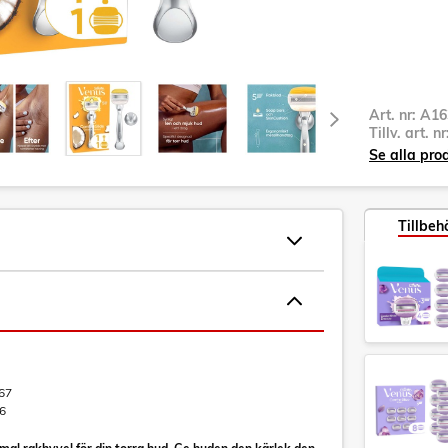
Art. nr:
A16
Tillv. art. n
Se alla pro
Tillbeh
67
6