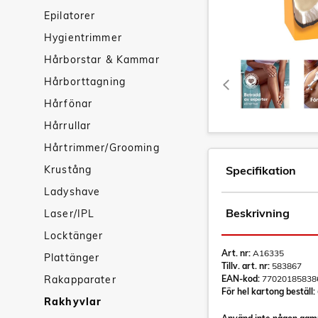
Epilatorer
Hygientrimmer
Hårborstar & Kammar
Hårborttagning
Hårfönar
Hårrullar
Hårtrimmer/Grooming
Krustång
Specifikation
Ladyshave
Beskrivning
Laser/IPL
Locktänger
Art. nr:
A16335
Plattänger
Tillv. art. nr:
583867
Rakapparater
EAN-kod:
77020185838
För hel kartong beställ:
Rakhyvlar