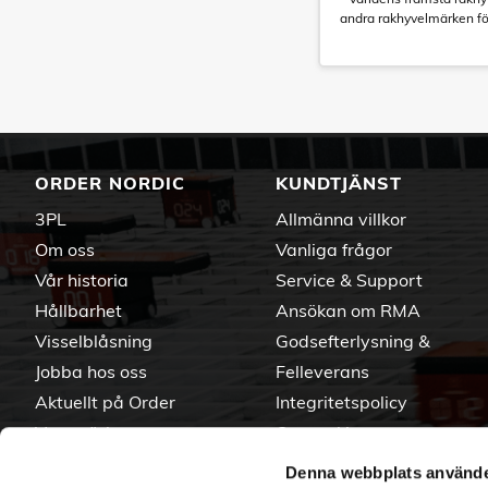
andra rakhyvelmärken fö
ORDER NORDIC
KUNDTJÄNST
3PL
Allmänna villkor
Om oss
Vanliga frågor
Vår historia
Service & Support
Hållbarhet
Ansökan om RMA
Visselblåsning
Godsefterlysning &
Jobba hos oss
Felleverans
Aktuellt på Order
Integritetspolicy
Varumärken
Om cookies
Denna webbplats använde