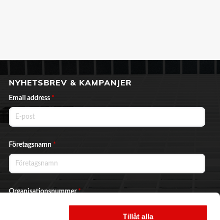
NYHETSBREV & KAMPANJER
Email address
*
Företagsnamn
*
Organisationsnummer
*
Tillåt alla