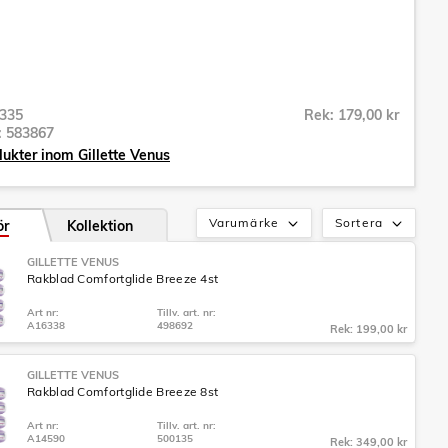
335
Rek: 179,00 kr
r:
583867
dukter inom Gillette Venus
Varumärke
Sortera
ör
Kollektion
GILLETTE VENUS
Rakblad Comfortglide Breeze 4st
Art nr:
Tillv. art. nr:
A16338
498692
Rek: 199,00 kr
GILLETTE VENUS
Rakblad Comfortglide Breeze 8st
Art nr:
Tillv. art. nr:
A14590
500135
Rek: 349,00 kr