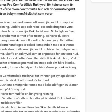
al rakhyvel för din torra hud. Ge huden den kärlek den
Venus Pro ComfortGlide Rakhyvel för kvinnor som är
att vårda även den torraste hud och är dermatologiskt
få en bekymmersfri släthet som varar
ande remsa med kokosdoft som hjälper till att skydda
rakning. Löddra upp och raka i ett enda drag tack vare
 touch av arganolja. Rakbladet med 5 blad glider över
t skydda mot torrhet efter rakning. Behöver du extra
och ergonomiska metallhandtag har en tyngd för bättre
ndbara handtaget är också kompatibelt med alla Venus
nde duschhållaren hjälper till att hålla din rakhyvel ren
rna. Skaffa en rakhyvel som är anpassad för din torra hud.
e. Letar du efter ännu fler sätt att älska din hud, på ditt
dukter är framtagna med din kropp och ditt hår i åtanke,
a, raka, forma eller styla. Upptäck Venus produkter i dag.
ro ComfortGlide Rakhyvel för kvinnor ger synligt slät och
och är särskilt utformad för torr hud
inCushions smörjande remsa med kokosdoft ger 50 % mer
även på känslig hud
er över torr hud för en långvarig rakning
: Det återanvändbara handtaget är viktat för kontroll och
rakbladsrefiller
 känslig hud: Ackrediterad av Skin Health Alliance
velvarumärke för kvinnor: Fler kvinnor väljer Venus framför