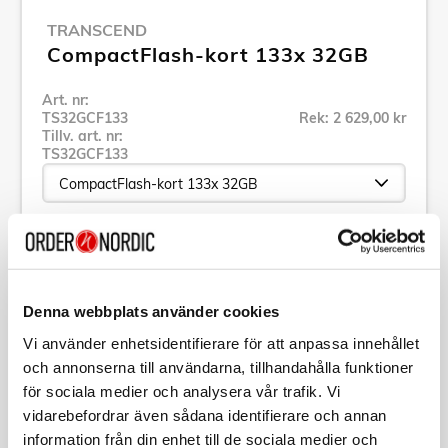
TRANSCEND
CompactFlash-kort 133x 32GB
Art. nr:
TS32GCF133
Rek: 2 629,00 kr
Tillv. art. nr:
TS32GCF133
Se alla produkter inom Transcend
Denna webbplats använder cookies
Specifikation
Vi använder enhetsidentifierare för att anpassa innehållet
och annonserna till användarna, tillhandahålla funktioner
Beskrivning
för sociala medier och analysera vår trafik. Vi
vidarebefordrar även sådana identifierare och annan
Art. nr:
TS32GCF133
information från din enhet till de sociala medier och