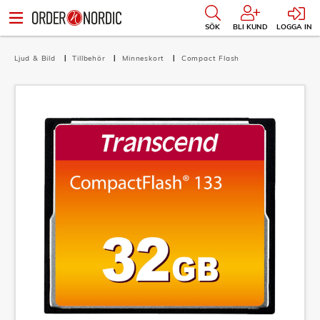
SÖK
BLI KUND
LOGGA IN
Ljud & Bild
Tillbehör
Minneskort
Compact Flash