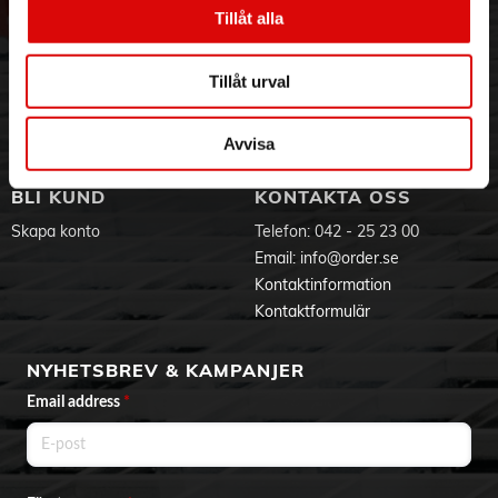
Vår historia
Service & Support
Tillåt alla
Hållbarhet
Ansökan om RMA
Visselblåsning
Godsefterlysning & Felleverans
Tillåt urval
Jobba hos oss
Integritetspolicy
Aktuellt på Order
Om cookies
Varumärken
Avvisa
BLI KUND
KONTAKTA OSS
Skapa konto
Telefon:
042 - 25 23 00
Email:
info@order.se
Kontaktinformation
Kontaktformulär
NYHETSBREV & KAMPANJER
Email address
*