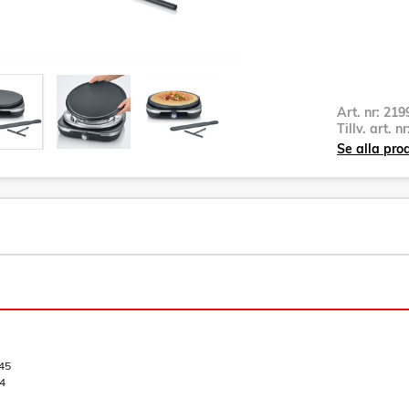
Art. nr:
219
Tillv. art. n
Se alla pro
45
4