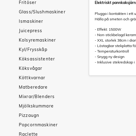
Fritöser
Elektriskt pannkaksjärn
Glass/Slushmaskiner
Plugga i kontakten i ett 
Hälla på smeten och gräd
Ismaskiner
- Effekt: 1500W
Juicepress
- Non-stickbelagd keram
Kolsyremaskiner
- XXL storlek 38cm i dia
- Löstagbar stekplatta f
Kyl/Frysskåp
- Temperaturkontroll
- Snygg ny design
Köksassistenter
- Inklusive stekredskap i 
Köksvågar
Köttkvarnar
Matberedare
Mixrar/Blenders
Mjölkskummare
Pizzaugn
Popcornmaskiner
Raclette