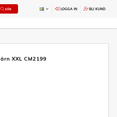
LOGGA IN
BLI KUND
SÖK
järn XXL CM2199