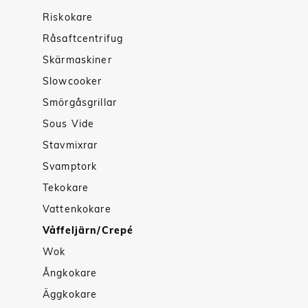
Riskokare
Råsaftcentrifug
Skärmaskiner
Slowcooker
Smörgåsgrillar
Sous Vide
Stavmixrar
Svamptork
Tekokare
Vattenkokare
Våffeljärn/Crepé
Wok
Ångkokare
Äggkokare