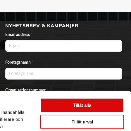
NYHETSBREV & KAMPANJER
Email address
*
Företagsnamn
*
Organisationsnummer
*
Tillåt alla
illhandahålla
Ja, jag vill prenumerera på nyhetsbrevet.
ifierare och
Tillåt urval
vi