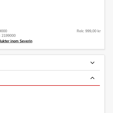
9000
Rek: 999,00 kr
r:
2199000
dukter inom Severin