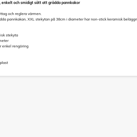
, enkelt och smidigt sätt att grädda pannkakor
uttag och reglera värmen.
da pannkakan, XXL stekytan på 38cm i diameter har non-stick keramisk beläggning 
isk stekyta
meter
ör enkel rengöring
plast