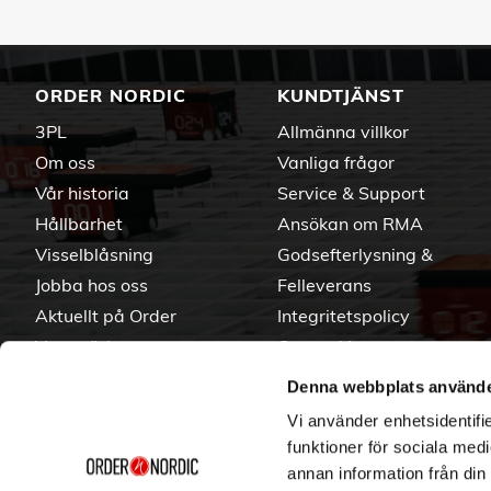
ORDER NORDIC
KUNDTJÄNST
3PL
Allmänna villkor
Om oss
Vanliga frågor
Vår historia
Service & Support
Hållbarhet
Ansökan om RMA
Visselblåsning
Godsefterlysning &
Jobba hos oss
Felleverans
Aktuellt på Order
Integritetspolicy
Varumärken
Om cookies
Denna webbplats använde
Vi använder enhetsidentifie
funktioner för sociala medi
annan information från din