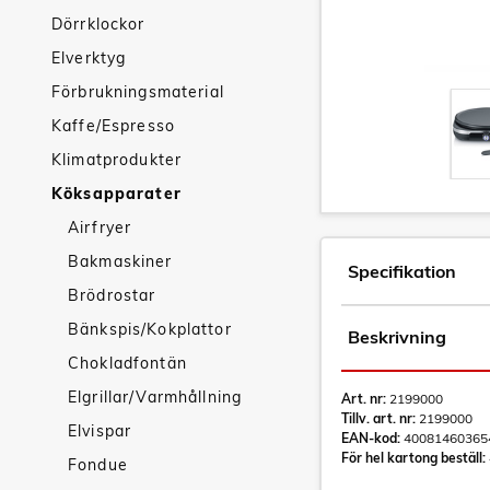
Dörrklockor
Elverktyg
Förbrukningsmaterial
Kaffe/Espresso
Klimatprodukter
Köksapparater
Airfryer
Bakmaskiner
Specifikation
Brödrostar
Bänkspis/Kokplattor
Beskrivning
Chokladfontän
Elgrillar/Varmhållning
Art. nr:
2199000
Tillv. art. nr:
2199000
Elvispar
EAN-kod:
40081460365
För hel kartong beställ:
Fondue