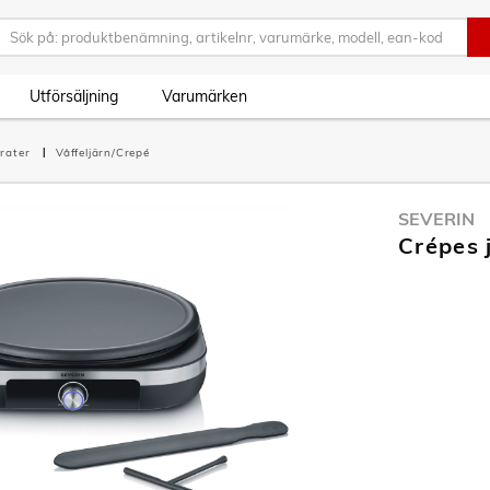
Utförsäljning
Varumärken
rater
Våffeljärn/Crepé
SEVERIN
Crépes 