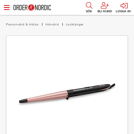
SÖK
BLI KUND
LOGGA IN
Personvård & Hälsa
Hårvård
Locktänger