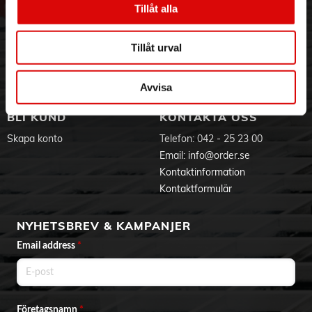
Tillåt alla
- Värmetålig handske
Hållbarhet
Ansökan om RMA
- Värmetålig matta
Visselblåsning
Godsefterlysning & Felleverans
- 3 års garanti
Jobba hos oss
Integritetspolicy
Tillåt urval
Aktuellt på Order
Om cookies
Varumärken
Avvisa
BLI KUND
KONTAKTA OSS
Skapa konto
Telefon:
042 - 25 23 00
Email:
info@order.se
Kontaktinformation
Kontaktformulär
NYHETSBREV & KAMPANJER
Email address
*
Företagsnamn
*