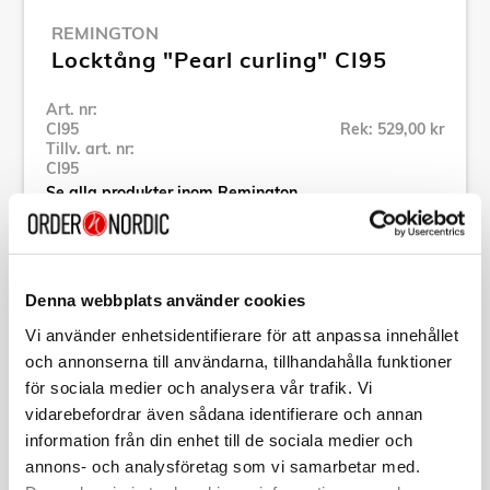
REMINGTON
Locktång "Pearl curling" CI95
Art. nr:
CI95
Rek: 529,00 kr
Tillv. art. nr:
CI95
Se alla produkter inom Remington
Specifikation
Denna webbplats använder cookies
Vi använder enhetsidentifierare för att anpassa innehållet
Beskrivning
och annonserna till användarna, tillhandahålla funktioner
för sociala medier och analysera vår trafik. Vi
vidarebefordrar även sådana identifierare och annan
Art. nr:
CI95
Tillv. art. nr:
CI95
information från din enhet till de sociala medier och
EAN-kod:
annons- och analysföretag som vi samarbetar med.
4008496652648