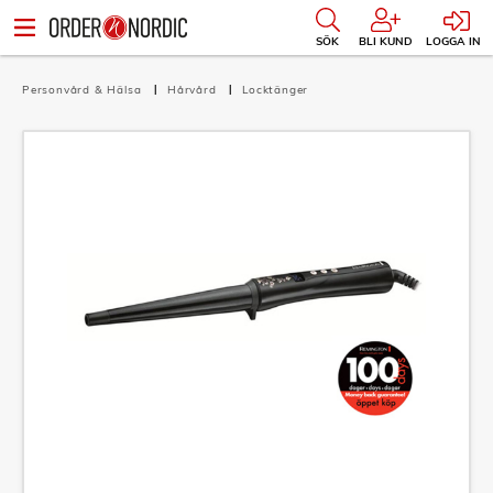
SÖK
BLI KUND
LOGGA IN
Personvård & Hälsa
Hårvård
Locktänger