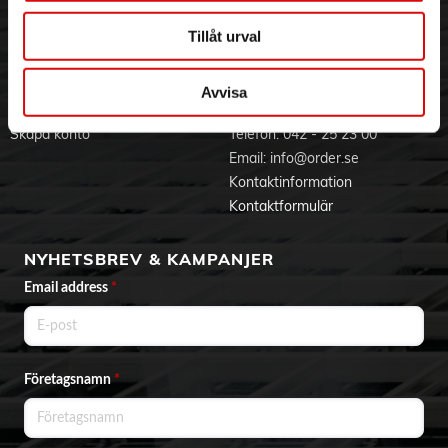
Jobba hos oss
Integritetspolicy
Aktuellt på Order
Om cookies
Tillåt urval
Varumärken
Avvisa
BLI KUND
KONTAKTA OSS
Skapa konto
Telefon:
042 - 25 23 00
Email:
info@order.se
Kontaktinformation
Kontaktformulär
NYHETSBREV & KAMPANJER
Email address
*
Företagsnamn
*