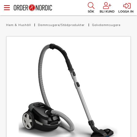
SÖK
BLI KUND
LOGGA IN
Hem & Hushåll
Dammsugare/Städprodukter
Golvdammsugare