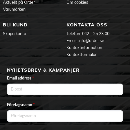
på djupet medan den större öppningen framtill suger upp
Aktuellt på Order
Om cookies
större föremål. Luftkanaler på munstyckets båda sidor suger
Varumärken
upp damm och smuts längs väggar och möbler.
Prestanda
BLI KUND
KONTAKTA OSS
Ineffekt (IEC) 899 W
Ineffekt (max) 900 W
Skapa konto
Telefon:
042 - 25 23 00
Ljudnivå 79 dB
Email:
info@order.se
Produktens mått (LxBxH):
400 x 282 x 251 mm
Kontaktinformation
Produktens vikt:
4,6 kg
Kontaktformulär
NYHETSBREV & KAMPANJER
Email address
*
Företagsnamn
*