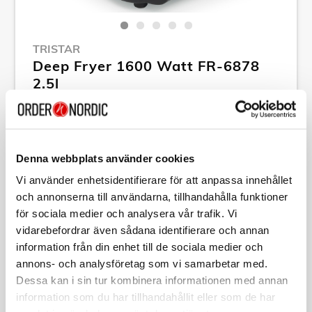
TRISTAR
Deep Fryer 1600 Watt FR-6878
2.5l
Article no:
A12472
RSP: 599,00 kr
MPN:
FR-6878
Denna webbplats använder cookies
Show all products of Tristar
Vi använder enhetsidentifierare för att anpassa innehållet
och annonserna till användarna, tillhandahålla funktioner
för sociala medier och analysera vår trafik. Vi
Specification
vidarebefordrar även sådana identifierare och annan
information från din enhet till de sociala medier och
annons- och analysföretag som vi samarbetar med.
Description
Dessa kan i sin tur kombinera informationen med annan
information som du har tillhandahållit eller som de har
Article no:
A12472