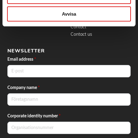
BLI KUND
CONTACT
Skapa konto
Phone:
042 - 25 23 00
Avvisa
Email:
info@order.se
Contact
Contact us
NEWSLETTER
Email address
*
Company name
*
Corporate identity number
*