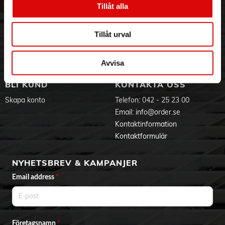
Tillåt alla
- Enkel användning - Ställ helt enkelt in temperaturen med
Hållbarhet
Ansökan om RMA
hjälp av kontrollratten
Visselblåsning
Godsefterlysning & Felleverans
- Smidig rengöring - Tack vare enkel montering och
Jobba hos oss
Integritetspolicy
löstagbara delar
Tillåt urval
- Snabb uppvärmningstid - För snabb och flexibel
Aktuellt på Order
Om cookies
användning
Varumärken
Avvisa
BLI KUND
KONTAKTA OSS
Skapa konto
Telefon:
042 - 25 23 00
Email:
info@order.se
Kontaktinformation
Kontaktformulär
NYHETSBREV & KAMPANJER
Email address
*
Företagsnamn
*