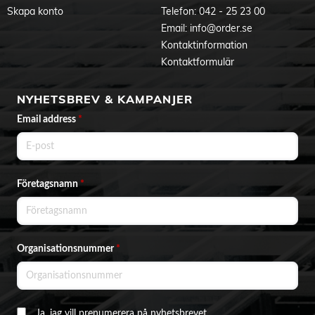
Skapa konto
Telefon:
042 - 25 23 00
Email:
info@order.se
Kontaktinformation
Kontaktformulär
NYHETSBREV & KAMPANJER
Email address
*
Företagsnamn
*
Organisationsnummer
*
Ja, jag vill prenumerera på nyhetsbrevet.