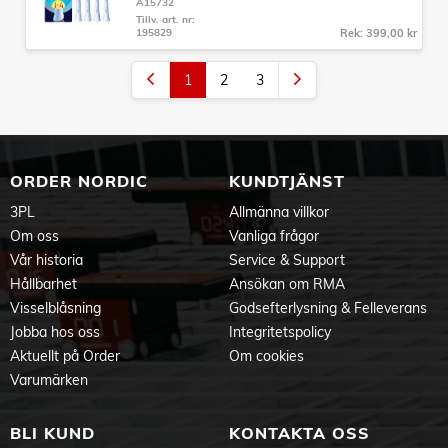
A15732
Tillv. art. nr:
195829
Rek: 399,00 kr
1
2
3
ORDER NORDIC
KUNDTJÄNST
3PL
Allmänna villkor
Om oss
Vanliga frågor
Vår historia
Service & Support
Hållbarhet
Ansökan om RMA
Visselblåsning
Godsefterlysning & Felleverans
Jobba hos oss
Integritetspolicy
Aktuellt på Order
Om cookies
Varumärken
BLI KUND
KONTAKTA OSS