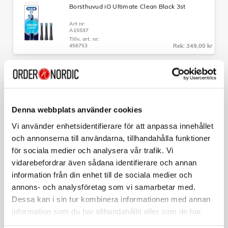
Borsthuvud iO Ultimate Clean Black 3st
intensitetsnivåer: extra skonsam, skonsam och daglig
rengöring
Art nr:
- Borsta tänderna den tid din tandläkare rekommenderar
A15597
med 2-minuters tandborstningstimmer som påminner dig
Tillv. art. nr:
om att byta borstningszon var 30:e sekund
456753
Rek: 349,00 kr
- Dra nytta av ett långvarigt batteri med indikator för låg
batterinivå
ORAL B
- ORAL-B`s runda borsthuvuden når dit rektangulära
Borsthuvud iO Ultimate Clean 2st
manuella borstar inte når. Upplev en bättre rengöring från
Oral-B, det varumärke som flest tandläkare använder världen
Art nr:
över
A15731
- Byt nu till Oral-B iO för en perfekt rengöring
Denna webbplats använder cookies
Tillv. art. nr:
456869
Rek: 249,00 kr
Vi använder enhetsidentifierare för att anpassa innehållet
och annonserna till användarna, tillhandahålla funktioner
ORAL B
för sociala medier och analysera vår trafik. Vi
Borsthuvud iO Ultimate Clean White 3st
vidarebefordrar även sådana identifierare och annan
Art nr:
information från din enhet till de sociala medier och
A15595
Tillv. art. nr:
annons- och analysföretag som vi samarbetar med.
373470
Rek: 349,00 kr
Dessa kan i sin tur kombinera informationen med annan
information som du har tillhandahållit eller som de har
ORAL B
samlat in när du har använt deras tjänster.
Borsthuvud iO Ultimate Clean Black 2st