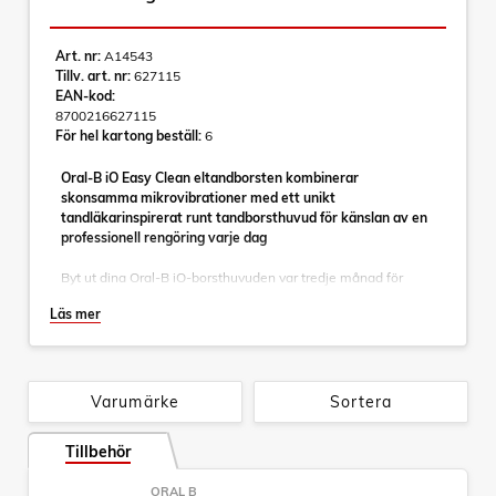
Art. nr:
A14543
Tillv. art. nr:
627115
EAN-kod:
8700216627115
För hel kartong beställ:
6
Oral-B iO Easy Clean eltandborsten kombinerar
skonsamma mikrovibrationer med ett unikt
tandläkarinspirerat runt tandborsthuvud för känslan av en
professionell rengöring varje dag
Byt ut dina Oral-B iO-borsthuvuden var tredje månad för
bästa resultat.
Läs mer
- 100 % renare tänder än med en vanlig manuell tandborste
med Oral-B`s iO-teknik: Tuff mot plack, skonsam mot
tandköttet
- Utformad för en enkel övergång till eltandborstar med bara
Varumärke
Sortera
1 touchknapp, tyst ljud och lång batteritid
- Skydda tandköttet med den automatiska trycksensorn för
Tillbehör
tandköttet som minskar hastigheten och signalerar rött när
du borstar för hårt
ORAL B
- Välj enkelt din perfekta rengöring med 3 tysta