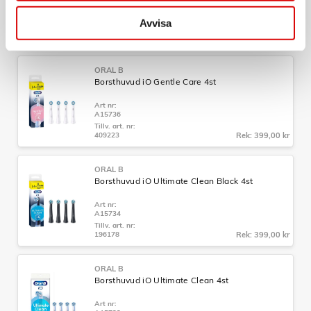
Art nr:
A15600
Avvisa
Tillv. art. nr:
373739
Rek: 349,00 kr
ORAL B
Borsthuvud iO Gentle Care 4st
Art nr:
A15736
Tillv. art. nr:
409223
Rek: 399,00 kr
ORAL B
Borsthuvud iO Ultimate Clean Black 4st
Art nr:
A15734
Tillv. art. nr:
196178
Rek: 399,00 kr
ORAL B
Borsthuvud iO Ultimate Clean 4st
Art nr: