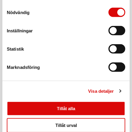
Samtyckesval
Art nr:
Nödvändig
A15733
Tillv. art. nr:
456876
Rek: 249,00 kr
Inställningar
ORAL B
Borsthuvud iO Gentle Care Black 3st
Statistik
Art nr:
A15603
Tillv. art. nr:
456968
Rek: 349,00 kr
Marknadsföring
ORAL B
Borsthuvud iO Gentle Care 2st
Visa detaljer
Art nr:
A15735
Tillv. art. nr:
373487
Rek: 249,00 kr
Tillåt alla
ORAL B
Borsthuvud iO Gentle Care White 3st
Tillåt urval