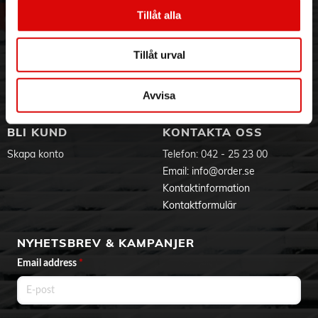
Vår historia
Service & Support
- Extra lång sladd 2,8 meter
Tillåt alla
- Fettbricka för enkel rengöring
Hållbarhet
Ansökan om RMA
- Termostat
Visselblåsning
Godsefterlysning & Felleverans
- Lock med termometer
Tillåt urval
Jobba hos oss
Integritetspolicy
- Stativ och avställningsyta
- Grillens höjd 83 cm
Aktuellt på Order
Om cookies
Varumärken
Avvisa
BLI KUND
KONTAKTA OSS
Skapa konto
Telefon:
042 - 25 23 00
Email:
info@order.se
Kontaktinformation
Kontaktformulär
NYHETSBREV & KAMPANJER
Email address
*