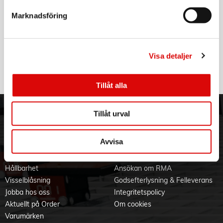
- Sladdlängd: 3m
- Mjuk strömbrytare: Ja
Marknadsföring
- Mjukt handtag: Ja
- Väska: Ja
- Broms: Ja
- Justerbart sidohandtag: Nej
Visa detaljer
Tillåt alla
Tillåt urval
ORDER NORDIC
KUNDTJÄNST
3PL
Allmänna villkor
Avvisa
Om oss
Vanliga frågor
Vår historia
Service & Support
Hållbarhet
Ansökan om RMA
Visselblåsning
Godsefterlysning & Felleverans
Jobba hos oss
Integritetspolicy
Aktuellt på Order
Om cookies
Varumärken