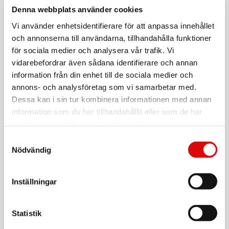
QS
Denna webbplats använder cookies
EAN-kod:
5035048129845
Vi använder enhetsidentifierare för att anpassa innehållet
För hel kartong beställ:
1
och annonserna till användarna, tillhandahålla funktioner
för sociala medier och analysera vår trafik. Vi
Excenterslip - idealisk för slipning/polering av trä, metall,
plast och färg båda på plana och ojämna ytor. Variabel
vidarebefordrar även sådana identifierare och annan
hastighet för att kunna anpassas till det material som skall
information från din enhet till de sociala medier och
slipas. Idealisk vid slipning av ytor som skall målas eftersom
annons- och analysföretag som vi samarbetar med.
excenterrörelsen minskar risken för slipmärken. Kraftfull
480W motor för snabbare avverkning även på större ytor.
Dessa kan i sin tur kombinera informationen med annan
Uppsamlingspåse för damm. Kardborrefäste på papper,
information som du har tillhandahållit eller som de har
enklare byte och effektivare slipning.
samlat in när du har använt deras tjänster.
- Effekt: 480W
Samtyckesval
- Spänning: 230V
Nödvändig
- Hastighet: Variabel
- Obelastad hastighet: 4000-12000 v/min
- Excentrisk rörelse: 2.5mm
- Kretsyta: 5mm
Inställningar
- Dammutsug: Dammpåse
- Fastsättning av slippapper: Kardborrefäste
- Pappersstorlek: 125mm
Statistik
- Basplattans storlek: 125mm
- Sliprörelse: Excentrisk