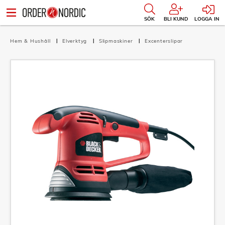
SÖK
BLI KUND
LOGGA IN
Hem & Hushåll
Elverktyg
Slipmaskiner
Excenterslipar