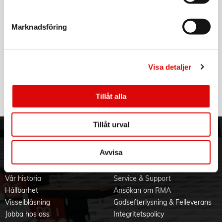
4103101414
Tillv. art. nr:
4103101414
Rek: 39,00 kr
Marknadsföring
VARTA
Laddningsbart batteri AAA 1000 mAh 4-pack
Visa detaljer
Art nr:
5703301404
Tillv. art. nr:
5703301404
Rek: 179,00 kr
Tillåt alla
Tillåt urval
ORDER NORDIC
KUNDTJÄNST
Avvisa
3PL
Allmänna villkor
Om oss
Vanliga frågor
Vår historia
Service & Support
Hållbarhet
Ansökan om RMA
Visselblåsning
Godsefterlysning & Felleverans
Jobba hos oss
Integritetspolicy