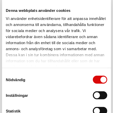
Tillv. art. nr:
TER13955
EAN-kod:
Denna webbplats använder cookies
3094570139557
För hel kartong beställ:
6
Vi använder enhetsidentifierare för att anpassa innehållet
och annonserna till användarna, tillhandahålla funktioner
Febertermometer Non Contact
för sociala medier och analysera vår trafik. Vi
- Bäst i Test enligt Råd & Rön november 2022*
vidarebefordrar även sådana identifierare och annan
Med denna icke-kontakt infraröda termometer kan du mäta
information från din enhet till de sociala medier och
temperaturen hos ditt barn på 1 sekund och den är mer
annons- och analysföretag som vi samarbetar med.
hygienisk eftersom den mäter utan
hudkontakt. Termometern kan också användas för mätning
Dessa kan i sin tur kombinera informationen med annan
Läs mer
av ytförmål som t.ex nappflaska eller visa rumstemperatur.
information som du har tillhandahållit eller som de har
Bakgrundsbelyst LCD: för enkel läsning
samlat in när du har använt deras tjänster.
- grön: normal temperatur
Samtyckesval
- röd: feber
Varumärke
Sortera
Nödvändig
Mätdistans:
0 till 5 cm
Minnesfunktion:
Tillbehör
Ja, senaste 9 mätningarna
Batterier ingår:
2 x AAA
Inställningar
VARTA
*Se jämförelsen
Longlife AAA / LR03 Batteri 4-pack
Statistik
Art nr: