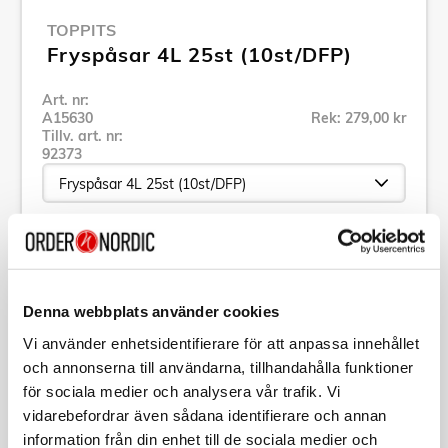
TOPPITS
Fryspåsar 4L 25st (10st/DFP)
Art. nr:
A15630
Rek: 279,00 kr
Tillv. art. nr:
92373
Se alla produkter inom Toppits
Denna webbplats använder cookies
Specifikation
Vi använder enhetsidentifierare för att anpassa innehållet
och annonserna till användarna, tillhandahålla funktioner
Beskrivning
för sociala medier och analysera vår trafik. Vi
vidarebefordrar även sådana identifierare och annan
Art. nr:
A15630
information från din enhet till de sociala medier och