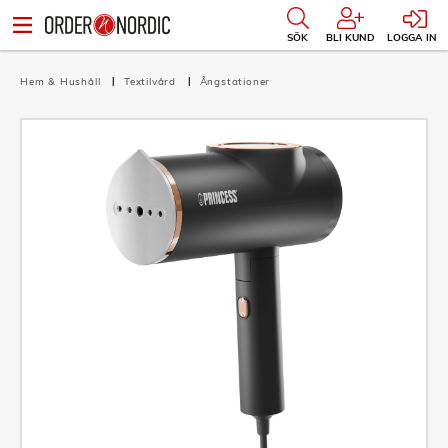
SÖK
BLI KUND
LOGGA IN
Hem & Hushåll
Textilvård
Ångstationer