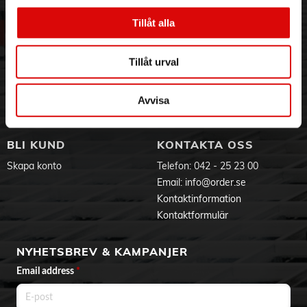
madrasser
Om oss
Vanliga frågor
- Låg vikt
Tillåt alla
Vår historia
Service & Support
- Dödar 99% av bakterier och dammkvalster
- Avtagbar vattenbehållare
Hållbarhet
Ansökan om RMA
- 100ml Volym
Visselblåsning
Godsefterlysning & Felleverans
Tillåt urval
Jobba hos oss
Integritetspolicy
Aktuellt på Order
Om cookies
Avvisa
Varumärken
BLI KUND
KONTAKTA OSS
Skapa konto
Telefon:
042 - 25 23 00
Email:
info@order.se
Kontaktinformation
Kontaktformulär
NYHETSBREV & KAMPANJER
Email address
*