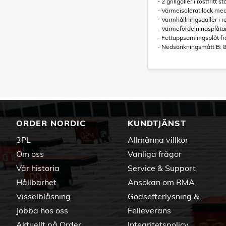
- 2 grillgaller i rostfritt
- Värmeisolerat lock m
- Varmhållningsgaller i r
- Värmefördelningsplåtar 
- Fettuppsamlingsplåt fra
- Nedsänkningsmått B: 8
ORDER NORDIC
KUNDTJÄNST
3PL
Allmänna villkor
Om oss
Vanliga frågor
Vår historia
Service & Support
Hållbarhet
Ansökan om RMA
Visselblåsning
Godsefterlysning &
Jobba hos oss
Felleverans
Aktuellt på Order
Integritetspolicy