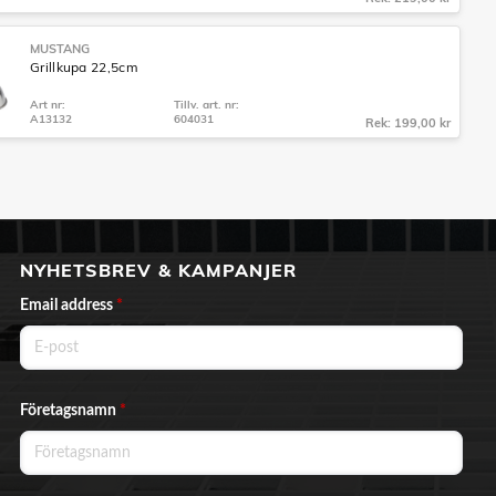
MUSTANG
Grillkupa 22,5cm
Art nr:
Tillv. art. nr:
A13132
604031
Rek: 199,00 kr
NYHETSBREV & KAMPANJER
Email address
*
Företagsnamn
*