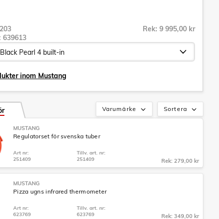
203
Rek: 9 995,00 kr
r:
639613
dukter inom Mustang
Varumärke
Sortera
ör
MUSTANG
Regulatorset för svenska tuber
Art nr:
Tillv. art. nr:
251409
251409
Rek: 279,00 kr
MUSTANG
Pizza ugns infrared thermometer
Art nr:
Tillv. art. nr:
623769
623769
Rek: 349,00 kr