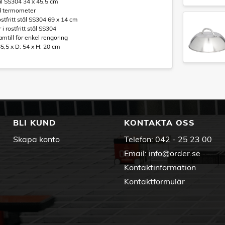
 stål SS304 34 x 45,5 cm
ed termometer
ostfritt stål SS304 69 x 14 cm
i rostfritt stål SS304
mtill för enkel rengöring
5,5 x D: 54 x H: 20 cm
BLI KUND
KONTAKTA OSS
Skapa konto
Telefon:
042 - 25 23 00
Email:
info@order.se
Kontaktinformation
Kontaktformulär