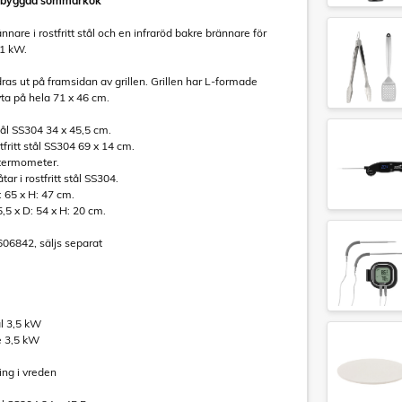
genbyggda sommarkök
nnare i rostfritt stål och en infraröd bakre brännare för
,1 kW.
as ut på framsidan av grillen. Grillen har L-formade
ta på hela 71 x 46 cm.
t stål SS304 34 x 45,5 cm.
tfritt stål SS304 69 x 14 cm.
 termometer.
ar i rostfritt stål SS304.
: 65 x H: 47 cm.
5 x D: 54 x H: 20 cm.
606842, säljs separat
tål 3,5 kW
e 3,5 kW
ing i vreden