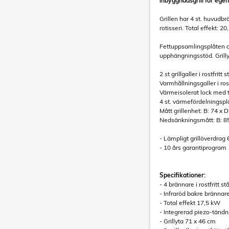
inbyggnadsgrill för e
Grillen har 4 st. huvudbrä
rotisseri. Total effekt: 20
Fettuppsamlingsplåten dr
upphängningsstöd. Grilly
2 st grillgaller i rostfrit
Varmhållningsgaller i ros
Värmeisolerat lock med
4 st. värmefördelningsplåt
Mått grillenhet: B: 74 x D
Nedsänkningsmått: B: 85,
- Lämpligt grillöverdrag 
- 10 års garantiprogram
Specifikationer:
- 4 brännare i rostfritt s
- Infraröd bakre brännar
- Total effekt 17,5 kW
- Integrerad piezo-tändn
- Grillyta 71 x 46 cm