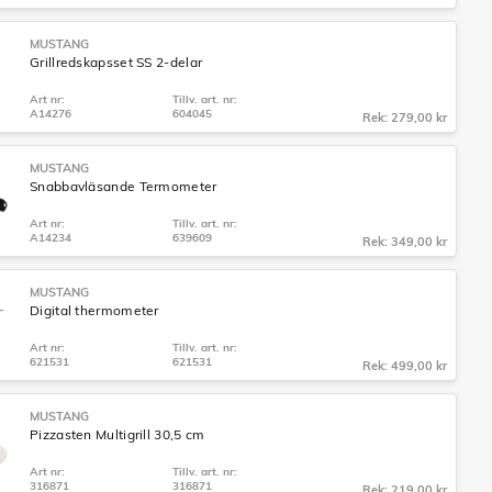
MUSTANG
Grillredskapsset SS 2-delar
Art nr:
Tillv. art. nr:
A14276
604045
Rek: 279,00 kr
MUSTANG
Snabbavläsande Termometer
Art nr:
Tillv. art. nr:
A14234
639609
Rek: 349,00 kr
MUSTANG
Digital thermometer
Art nr:
Tillv. art. nr:
621531
621531
Rek: 499,00 kr
MUSTANG
Pizzasten Multigrill 30,5 cm
Art nr:
Tillv. art. nr:
316871
316871
Rek: 219,00 kr