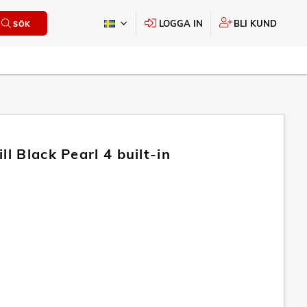
LOGGA IN
BLI KUND
SÖK
ll Black Pearl 4 built-in