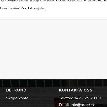
ck – perfekt för både vardag och festliga tillfällen. Tillverkad för hand med munblåst
skmaskinssäker för enkel rengöring.
BLI KUND
KONTAKTA OSS
Skapa konto
Telefon:
042 - 25 23 00
Email:
info@order.se