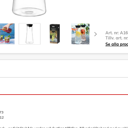
Art. nr:
A16
Tillv. art. n
Se alla pr
73
12