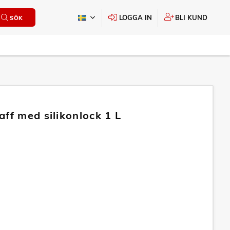
LOGGA IN
BLI KUND
SÖK
aff med silikonlock 1 L