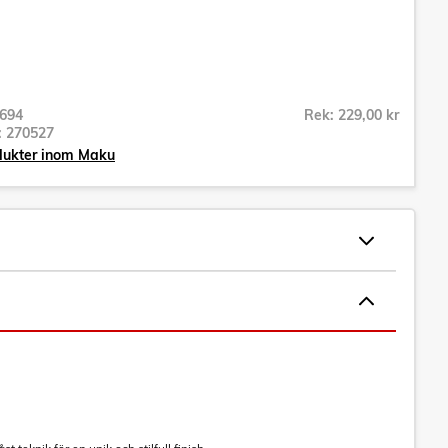
694
Rek: 229,00 kr
r:
270527
odukter inom Maku