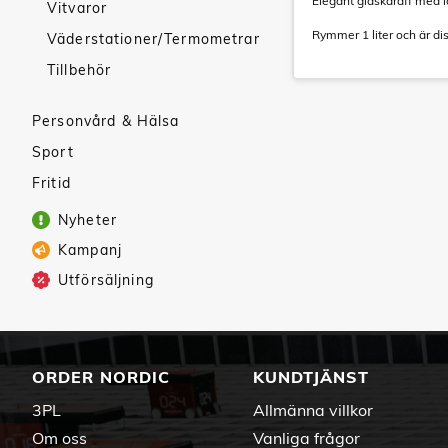
Elegant glaskaraff med lo
Vitvaror
Rymmer 1 liter och är di
Väderstationer/Termometrar
Tillbehör
Personvård & Hälsa
Sport
Fritid
Nyheter
Kampanj
Utförsäljning
ORDER NORDIC
KUNDTJÄNST
3PL
Allmänna villkor
Om oss
Vanliga frågor