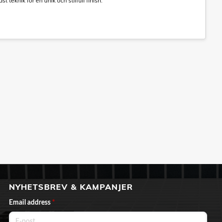
 teknik för en unik och stilfull finish.
NYHETSBREV & KAMPANJER
Email address
*