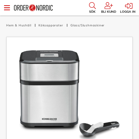
SÖK
BLI KUND
LOGGA IN
Hem & Hushåll
Köksapparater
Glass/Slushmaskiner