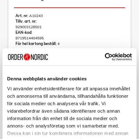
Art. nr:
A10243
Tillv. art. nr:
929003128501
EAN-kod:
8719514404595
För hel kartong beställ:
4
Philips Hue Go bärbar bordslampa
• Upp till 10 års livslängd
• Omedelbar trådlös dimring
• Kompatibel med Bluetooth och Hue Bridge
Denna webbplats använder cookies
• Låg energiförbrukning | A+
Vi använder enhetsidentifierare för att anpassa innehållet
• Vitt och färgat ljus
• 370 lumen
och annonserna till användarna, tillhandahålla funktioner
för sociala medier och analysera vår trafik. Vi
Ta med dig smart belysning vart du vill med denna bärbara
smarta lampa i svart. Den är godkänd för utomhusbruk och
vidarebefordrar även sådana identifierare och annan
Effektfull belysning
Taggar
Läs mer
försedd med ett mörkgrått silikongrepp som gör det lätt att
information från din enhet till de sociala medier och
flytta den dit du behöver ljus som mest.
annons- och analysföretag som vi samarbetar med.
- Fungerar inomhus och utomhus
Dessa kan i sin tur kombinera informationen med annan
- Dimbar på en gång
Varumärke
Sortera