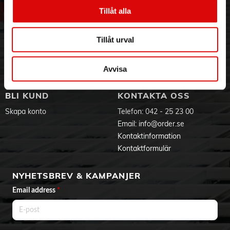
Vår historia
Service & Support
Tillåt alla
Hållbarhet
Ansökan om RMA
Visselblåsning
Godsefterlysning & Felleverans
Tillåt urval
Jobba hos oss
Integritetspolicy
Aktuellt på Order
Om cookies
Varumärken
Avvisa
BLI KUND
KONTAKTA OSS
Skapa konto
Telefon:
042 - 25 23 00
Email:
info@order.se
Kontaktinformation
Kontaktformulär
NYHETSBREV & KAMPANJER
Email address
*