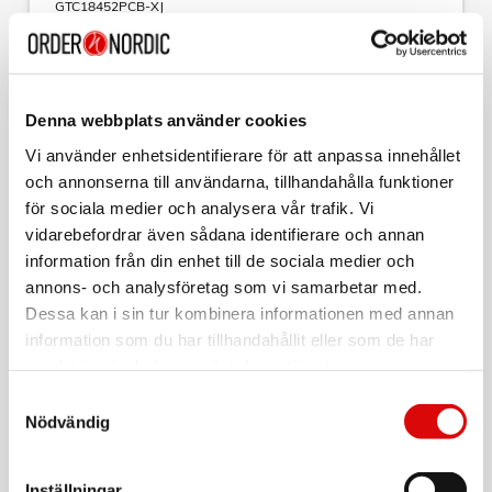
GTC18452PCB-XJ
EAN-kod:
5035048651261
För hel kartong beställ:
1
En del av POWERCOMMAND-systemet. Skär genom grenar
Denna webbplats använder cookies
och rensar utan att skada sågbladet eller häcken. 45cm
svärdlängd och 18mm tandavstånd, passar perfekt för
Vi använder enhetsidentifierare för att anpassa innehållet
mindre häckar. Slitstark och robust med skarpa knivblad.
och annonserna till användarna, tillhandahålla funktioner
Handtag designat för flera grepp ger optimal komfort och
kontroll. Designad för att vara bekväm och säker att använda.
för sociala medier och analysera vår trafik. Vi
Tvåhands säkerhetsbrytare förhindrar oavsiktlig start.
vidarebefordrar även sådana identifierare och annan
Läs mer
Sladdlös frihet.
information från din enhet till de sociala medier och
Specifikationer:
annons- och analysföretag som vi samarbetar med.
- Vikt 2.42 kg
Dessa kan i sin tur kombinera informationen med annan
- Batteri/spänning 18 V
Varumärke
Sortera
information som du har tillhandahållit eller som de har
- Batterityp Lithium
- Utbytbart batteri Ja
samlat in när du har använt deras tjänster.
Tillbehör
- Svärdlängd 45 cm
Samtyckesval
- Tandavstånd 18 mm
BLACK & DECKER
Nödvändig
- Sågbladsrörelse Dubbel
Batteri 18V, 2.0Ah
- Knivbroms <1.0 sek
- Slagtal 1300 /min
Art nr:
- Svärdskydd Ja
Inställningar
BL2018-XJ