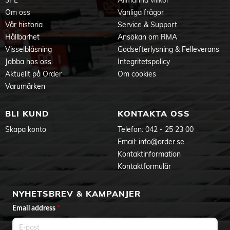
3PL
Allmänna villkor
Om oss
Vanliga frågor
Vår historia
Service & Support
Hållbarhet
Ansökan om RMA
Visselblåsning
Godsefterlysning & Felleverans
Jobba hos oss
Integritetspolicy
Aktuellt på Order
Om cookies
Varumärken
BLI KUND
KONTAKTA OSS
Skapa konto
Telefon:
042 - 25 23 00
Email:
info@order.se
Kontaktinformation
Kontaktformulär
NYHETSBREV & KAMPANJER
Email address
*