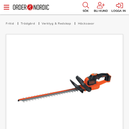
SÖK
BLI KUND
LOGGA IN
Fritid
Trädgård
Verktyg & Redskap
Häcksaxar