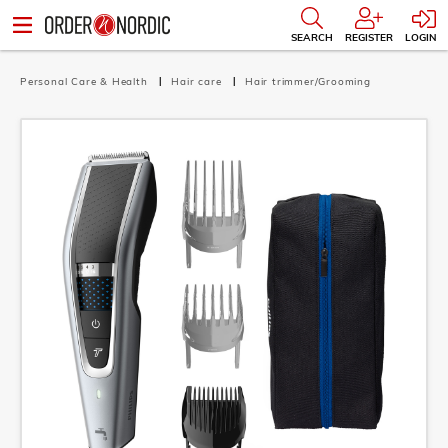
SEARCH
REGISTER
LOGIN
Personal Care & Health
Hair care
Hair trimmer/Grooming