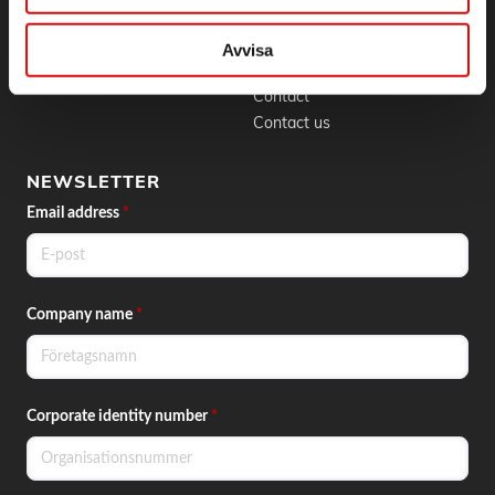
BLI KUND
CONTACT
Skapa konto
Phone:
042 - 25 23 00
Avvisa
Email:
info@order.se
Contact
Contact us
NEWSLETTER
Email address
*
Company name
*
Corporate identity number
*