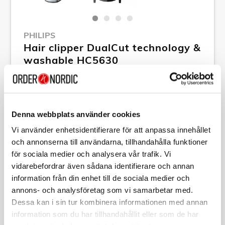
PHILIPS
Hair clipper DualCut technology &
washable HC5630
Article no:
A12715
RSP: 679,00 kr
MPN:
HC5630/15
Denna webbplats använder cookies
Show all products of Philips
Vi använder enhetsidentifierare för att anpassa innehållet
och annonserna till användarna, tillhandahålla funktioner
för sociala medier och analysera vår trafik. Vi
Specification
vidarebefordrar även sådana identifierare och annan
information från din enhet till de sociala medier och
annons- och analysföretag som vi samarbetar med.
Description
Dessa kan i sin tur kombinera informationen med annan
information som du har tillhandahållit eller som de har
Article no:
A12715