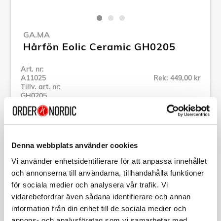
GA.MA
Hårfön Eolic Ceramic GH0205
Art. nr:
A11025
Rek: 449,00 kr
Tillv. art. nr:
GH0205
Se alla produkter inom Ga.Ma
Denna webbplats använder cookies
Specifikation
Vi använder enhetsidentifierare för att anpassa innehållet
och annonserna till användarna, tillhandahålla funktioner
Beskrivning
för sociala medier och analysera vår trafik. Vi
vidarebefordrar även sådana identifierare och annan
Art. nr:
A11025
information från din enhet till de sociala medier och
Tillv. art. nr:
GH0205
annons- och analysföretag som vi samarbetar med.