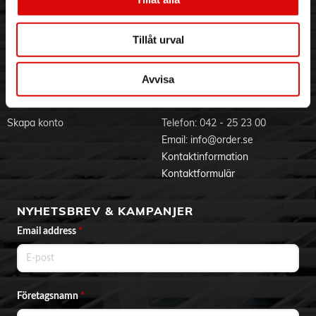
- Vikbart handtag
Visselblåsning
Godsefterlysning & Felleverans
- 2 hastigheter och 2 temperaturer
Jobba hos oss
Integritetspolicy
- Sladd med krok för enkel upphängning och förvaring
Tillåt urval
- 1,70 m lång sladd
Aktuellt på Order
Om cookies
Varumärken
Avvisa
BLI KUND
KONTAKTA OSS
Skapa konto
Telefon:
042 - 25 23 00
Email:
info@order.se
Kontaktinformation
Kontaktformulär
NYHETSBREV & KAMPANJER
Email address
*
Företagsnamn
*