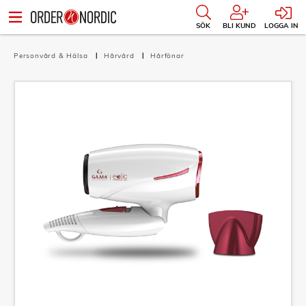
SÖK
BLI KUND
LOGGA IN
Personvård & Hälsa
Hårvård
Hårfönar