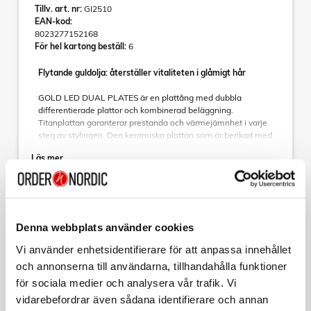
Tillv. art. nr:
GI2510
EAN-kod:
8023277152168
För hel kartong beställ:
6
Flytande guldolja: återställer vitaliteten i glåmigt hår
GOLD LED DUAL PLATES är en plattång med dubbla
differentierade plattor och kombinerad beläggning.
Titanplattan garanterar prestanda och värmejämnhet i varje
steg av stylingen. Den keramiska plattan som är berikad med
flytande guldolja ger en enkel och skonsam glidupplevelse
Läs mer
på håret. Flytande guldolja med sina utmärkta kosmetiska
egenskaper återställer glans och liv till torrt tråkigt hår. Den
flytande oljebeläggningen är därför idealisk för skadat hår
och ger håret lätthet och silkeslenhet. Hårets nagelband
återfuktas och förseglas genom oljans verkan - håret ser mer
Sortera
smidigt och jämnt ut. Prova Gold Led Dual Plates för bättre
Denna webbplats använder cookies
kontroll över håret i varje steg av stylingen.
Kollektion
Vi använder enhetsidentifierare för att anpassa innehållet
Plattång CP14 Led Gold Dual Plates har två differentierade
och annonserna till användarna, tillhandahålla funktioner
GA.MA
plattor och kombinerad beläggning (extra bred 120x30mm):
Plattång LED Dual Plates Gold CP14
för sociala medier och analysera vår trafik. Vi
Titan och keramisk platta berikad med flytande guld.
Justerbar temperatur från 160° till 230°C Värmeplattor
vidarebefordrar även sådana identifierare och annan
Art nr:
Storlek: 30 x 120 mm