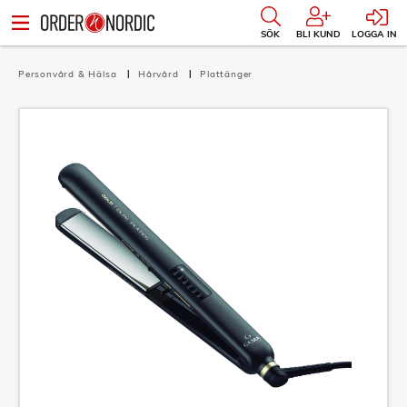
SÖK
BLI KUND
LOGGA IN
Personvård & Hälsa
Hårvård
Plattänger