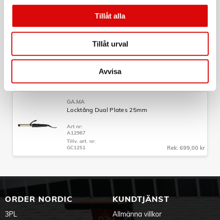
Tillv. art. nr:
GC1250
Rek: 649,00 kr
Tillåt alla
GA.MA
Locktång Dual Plates 33mm
Tillåt urval
Art nr:
A12969
Avvisa
Tillv. art. nr:
GC1252
Rek: 749,00 kr
GA.MA
Locktång Dual Plates 25mm
Art nr:
A12967
Tillv. art. nr:
GC1251
Rek: 699,00 kr
ORDER NORDIC
KUNDTJÄNST
3PL
Allmänna villkor