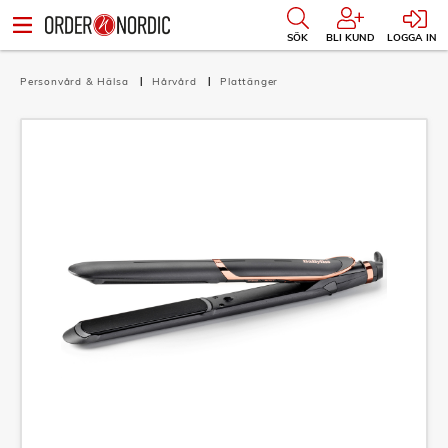
SÖK
BLI KUND
LOGGA IN
Personvård & Hälsa
Hårvård
Plattänger