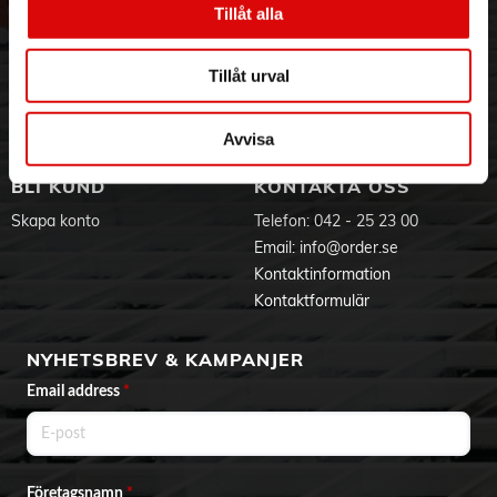
Tillåt alla
Hållbarhet
Ansökan om RMA
Visselblåsning
Godsefterlysning & Felleverans
Jobba hos oss
Integritetspolicy
Tillåt urval
Aktuellt på Order
Om cookies
Varumärken
Avvisa
BLI KUND
KONTAKTA OSS
Skapa konto
Telefon:
042 - 25 23 00
Email:
info@order.se
Kontaktinformation
Kontaktformulär
NYHETSBREV & KAMPANJER
Email address
*
Företagsnamn
*