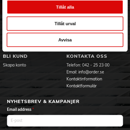
Vår historia
Service & Support
Tillåt alla
Kraftfull torkning
Hållbarhet
Ansökan om RMA
• Snabbtorkande för professionella resultat med 2 100 W
Visselblåsning
Godsefterlysning & Felleverans
Tillåt urval
ThermoShield-teknik
Jobba hos oss
Integritetspolicy
• ThermoShield-teknik för ultimat värmeskydd
Aktuellt på Order
Om cookies
Avvisa
Varumärken
BLI KUND
KONTAKTA OSS
Skapa konto
Telefon:
042 - 25 23 00
Email:
info@order.se
Kontaktinformation
Kontaktformulär
NYHETSBREV & KAMPANJER
Email address
*