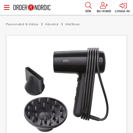
SÖK
BLI KUND
LOGGA IN
Personvård & Hälsa
Hårvård
Hårfönar