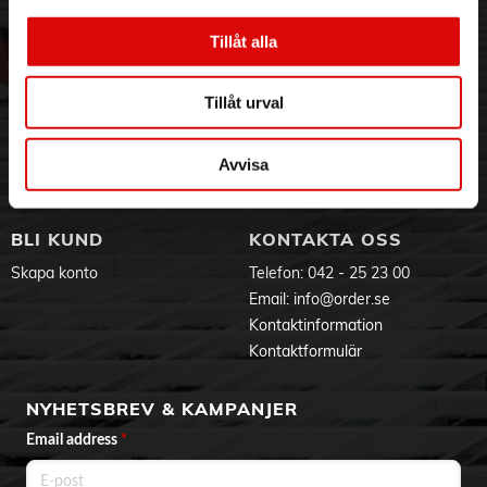
Om oss
Vanliga frågor
Allmän information
Tillåt alla
Sockel: E27
Vår historia
Service & Support
Driftposition: H45 [ h45]
Hållbarhet
Ansökan om RMA
Användningsområde: Infrared Industrial
Tillåt urval
Visselblåsning
Godsefterlysning & Felleverans
Nominell livslängd (nom): 5000 h
Nominell livslängd (timmar): 5000 h
Jobba hos oss
Integritetspolicy
Aktuellt på Order
Om cookies
Avvisa
Drift och elektricitet
Varumärken
Power (Rated) (Nom): 250 W
Spänning (nom): 230-250 V
BLI KUND
KONTAKTA OSS
Styrenheter och dimring
Dimbara: Ja
Skapa konto
Telefon:
042 - 25 23 00
Mekanik och armaturhus
Email:
info@order.se
Lampans ytbehandling: Röd
Kontaktinformation
Material i lampan: Hårdglas
Kontaktformulär
Lampform: BR125
Krav på armaturdesign
NYHETSBREV & KAMPANJER
Lampans temperatur (max): 250 °C
Email address
*
Produktdata
Fullständig produktkod: 871150057521025