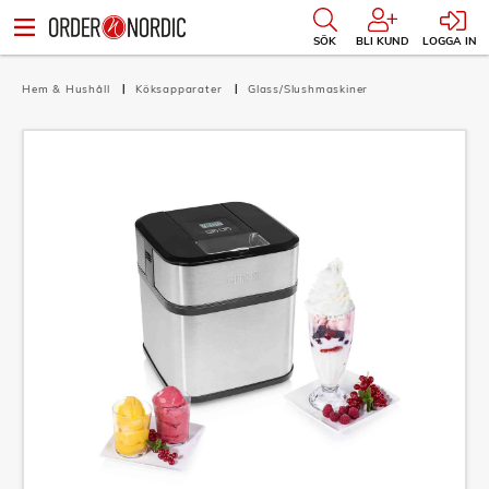
SÖK
BLI KUND
LOGGA IN
Hem & Hushåll
Köksapparater
Glass/Slushmaskiner