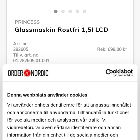
PRINCESS
Glassmaskin Rostfri 1,5l LCD
Art. nr:
282605
Rek: 699,00 kr
Tillv. art. nr:
01.282605.01.001
Se alla produkter inom Princess
Specifikation
Denna webbplats använder cookies
Vi använder enhetsidentifierare för att anpassa innehållet
och annonserna till användarna, tillhandahålla funktioner
Beskrivning
för sociala medier och analysera vår trafik. Vi
vidarebefordrar även sådana identifierare och annan
Art. nr:
282605
information från din enhet till de sociala medier och
Tillv. art. nr: