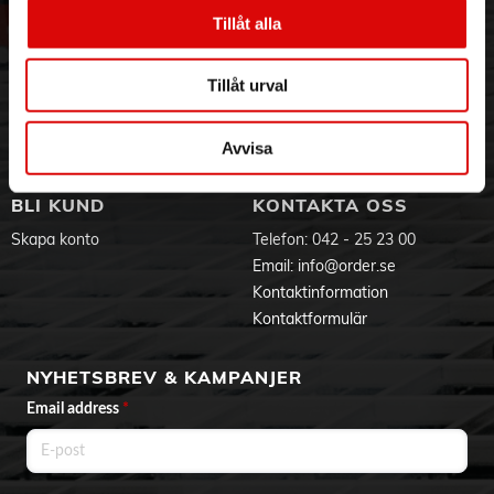
Vår historia
Service & Support
Tillåt alla
Hållbarhet
Ansökan om RMA
Visselblåsning
Godsefterlysning & Felleverans
Tillåt urval
Jobba hos oss
Integritetspolicy
Aktuellt på Order
Om cookies
Varumärken
Avvisa
BLI KUND
KONTAKTA OSS
Skapa konto
Telefon:
042 - 25 23 00
Email:
info@order.se
Kontaktinformation
Kontaktformulär
NYHETSBREV & KAMPANJER
Email address
*