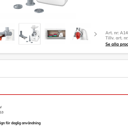
Art. nr:
A14
Tillv. art. n
Se alla pro
W
53
gn för daglig användning