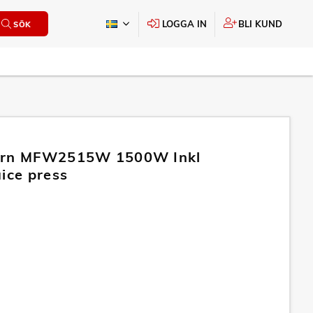
LOGGA IN
BLI KUND
SÖK
arn MFW2515W 1500W Inkl
uice press