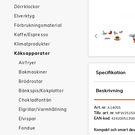
Dörrklockor
Elverktyg
Förbrukningsmaterial
Kaffe/Espresso
Klimatprodukter
Köksapparater
Airfryer
Bakmaskiner
Specifikation
Brödrostar
Beskrivning
Bänkspis/Kokplattor
Chokladfontän
Art. nr:
A14055
Elgrillar/Varmhållning
Tillv. art. nr:
MFW2515
Elvispar
EAN-kod:
42420051356
Fondue
Kompakt och smart desi