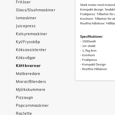
Fritöser
Stark motor med motorsk
Kompakt design: Snabbt t
Glass/Slushmaskiner
Fruktpress: Tillbehör för 
Ismaskiner
Korvhorn: Tillbehör för a
Rostfria hålskivor: Hållb
Juicepress
Kolsyremaskiner
Specifikationer:
- 1500watt
Kyl/Frysskåp
- 1m sladd
Köksassistenter
- 1,7kg /min
- Korvhorn
Köksvågar
- Fruktpress
- Kompakt Design
Köttkvarnar
- Rostfria Hålskivor
Matberedare
Mixrar/Blenders
Mjölkskummare
Pizzaugn
Popcornmaskiner
Raclette