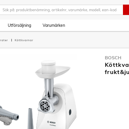
Utförsäljning
Varumärken
rater
Köttkvarnar
BOSCH
Köttkv
frukt&j