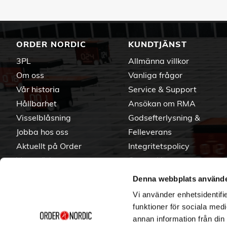
ORDER NORDIC
KUNDTJÄNST
3PL
Allmänna villkor
Om oss
Vanliga frågor
Vår historia
Service & Support
Hållbarhet
Ansökan om RMA
Visselblåsning
Godsefterlysning &
Jobba hos oss
Felleverans
Aktuellt på Order
Integritetspolicy
Varumärken
Om cookies
Denna webbplats använde
Vi använder enhetsidentifie
funktioner för sociala medi
annan information från din