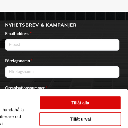
NYHETSBREV & KAMPANJER
Email address
*
Företagsnamn
*
Organisationsnummer
*
Tillåt alla
illhandahålla
Ja, jag vill prenumerera på nyhetsbrevet.
ifierare och
Tillåt urval
vi