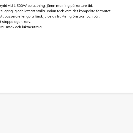
ydd vid 1.500W belastning: Jämn malning på kortare tid.
illgänglig och lätt att ställa undan tack vare det kompakta formatet.
att passera eller göra färsk juice av frukter, grönsaker och bär.
tt stoppa egen korv.
ara, smak och luktneutrala.