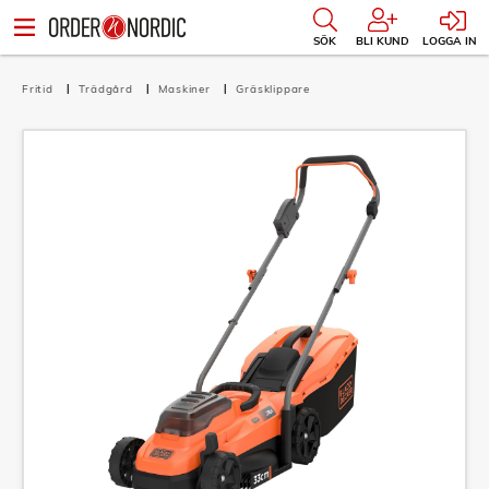
SÖK
BLI KUND
LOGGA IN
Fritid
Trädgård
Maskiner
Gräsklippare