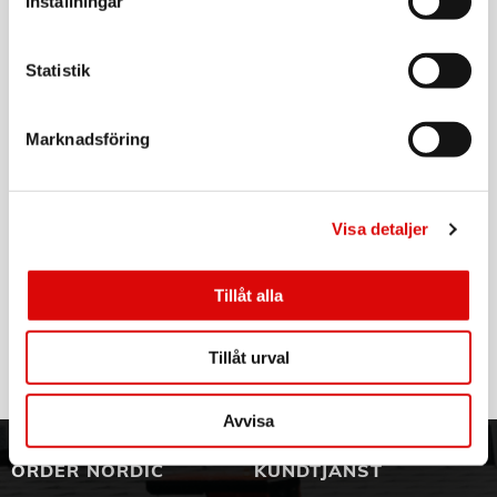
Inställningar
BL2018-XJ
Kompakt gräsklippare som är idealisk för mindre gräsmattor
Tillv. art. nr:
upp till 300m2, lika med 1,5 tennisplan
BL2018-XJ
Rek: 699,00 kr
Ger maximal klippkvalitet varje gång tack vare det vridna
Statistik
metallbladet
BLACK & DECKER
5 justerbara klipphöjder från 25mm till 65mm som ändras
Laddare 2A 18V BDC2A-QW
med hjälp av en axel som ger perfekt finish varje gång
Lätt och kompakt gräsklippare som är enkel att använda och
Marknadsföring
Art nr:
förvara
A13163
Ökad produktivitet med 35l uppsamlingsbox som leder till
Tillv. art. nr:
smidigare användning
BDC2A-QW
Rek: 549,00 kr
Ergonomiskt handtag för perfekt balans och enkel att bära.
Visa detaljer
För extra säkerhet vid uppstart är det två säkerhetsspärrar
BLACK & DECKER
som måste hållas in
18V 1.5Ah Lithium Batteri
- Klippbredd 32cm
Tillåt alla
Art nr:
- 5 klipphöjder
BL1518-XJ
- Nätpåse 35l
Tillv. art. nr:
- Klipphöjder 25-65mm
BL1518-XJ
Rek: 599,00 kr
Tillåt urval
- 18V
- Vikt 15kg
- Batteri & laddare ingår ej
Avvisa
ORDER NORDIC
KUNDTJÄNST