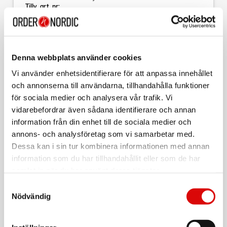
Tillv. art. nr:
BCMW3318N-XJ
EAN-kod:
5035048723234
33cm kompakt gräsklippare
Denna webbplats använder cookies
Gräsklipparen säljs utan batteri och laddare men är
Vi använder enhetsidentifierare för att anpassa innehållet
kompatibelt med alla BLACK+DECKER
och annonserna till användarna, tillhandahålla funktioner
18V POWERCONNECT™ batterier, el- &
för sociala medier och analysera vår trafik. Vi
trädgårdsverktyg samt hushållsprodukter.
vidarebefordrar även sådana identifierare och annan
En del av POWERCONNECT™ systemet, med 2 18V batterier
Läs mer
information från din enhet till de sociala medier och
levererar 36V för en effektiv klippning varje gång.
Gräsklipparen är kompakt och har en total klippbredd på 33
annons- och analysföretag som vi samarbetar med.
cm som gör den idealisk för mindre gräsmattor upp till
Dessa kan i sin tur kombinera informationen med annan
300m2.
Varumärke
Sortera
information som du har tillhandahållit eller som de har
Välj mellan 5 olika höjdinställningar för bästa resultat.
samlat in när du har använt deras tjänster.
Tillbehör
Den har en uppsamingsbox på 35l. En del av 18V
Samtyckesval
POWERCONNECT™ batterisystem
Nödvändig
Sladdlös bekvämlighet - En del utav 18V POWERCONNECT
BLACK & DECKER
Batteri 18V, 2.0Ah
batteriplattform för långvarig gångtid utan krångel med
sladdar och kablar.
Art nr: