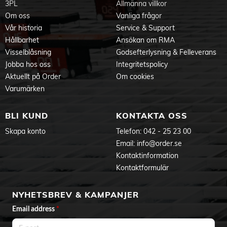
3PL
Allmänna villkor
Om oss
Vanliga frågor
Vår historia
Service & Support
Hållbarhet
Ansökan om RMA
Visselblåsning
Godsefterlysning & Felleverans
Jobba hos oss
Integritetspolicy
Aktuellt på Order
Om cookies
Varumärken
BLI KUND
KONTAKTA OSS
Skapa konto
Telefon:
042 - 25 23 00
Email:
info@order.se
Kontaktinformation
Kontaktformulär
NYHETSBREV & KAMPANJER
Email address
*