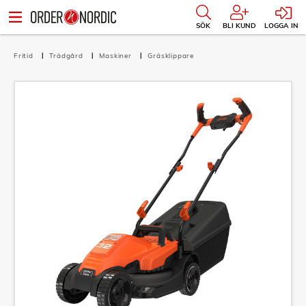
SÖK
BLI KUND
LOGGA IN
Fritid
Trädgård
Maskiner
Gräsklippare