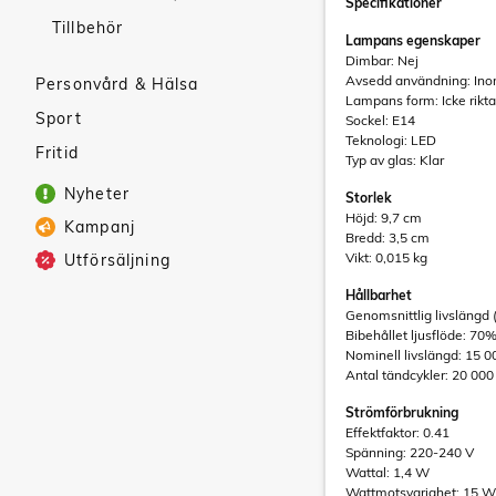
Specifikationer
Tillbehör
Lampans egenskaper
Dimbar: Nej
Avsedd användning: In
Personvård & Hälsa
Lampans form: Icke rikta
Sport
Sockel: E14
Teknologi: LED
Fritid
Typ av glas: Klar
Nyheter
Storlek
Höjd: 9,7 cm
Kampanj
Bredd: 3,5 cm
Vikt: 0,015 kg
Utförsäljning
Hållbarhet
Genomsnittlig livslängd (
Bibehållet ljusflöde: 70
Nominell livslängd: 15 0
Antal tändcykler: 20 000
Strömförbrukning
Effektfaktor: 0.41
Spänning: 220-240 V
Wattal: 1,4 W
Wattmotsvarighet: 15 W