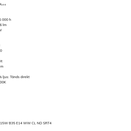
 A++
5 000 h
36 lm
 W
M
80
it
 lm
 ljus: Tänds direkt
700K
sic 15W B35 E14 WW CL ND SRT4