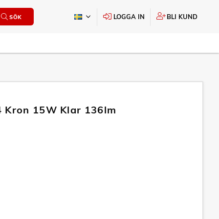
LOGGA IN
BLI KUND
SÖK
 Kron 15W Klar 136lm