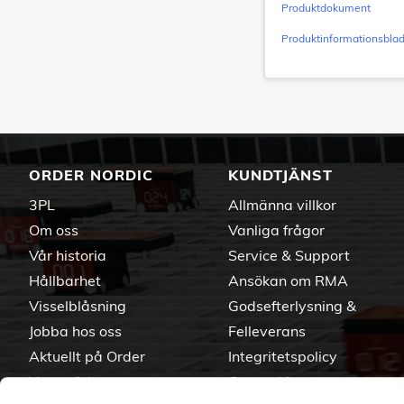
Produktdokument
Produktinformationsbla
ORDER NORDIC
KUNDTJÄNST
3PL
Allmänna villkor
Om oss
Vanliga frågor
Vår historia
Service & Support
Hållbarhet
Ansökan om RMA
Visselblåsning
Godsefterlysning &
Jobba hos oss
Felleverans
Aktuellt på Order
Integritetspolicy
Varumärken
Om cookies