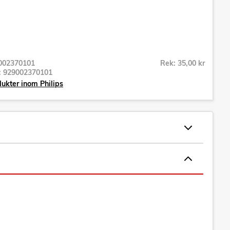
002370101
Rek: 35,00 kr
r:
929002370101
dukter inom Philips