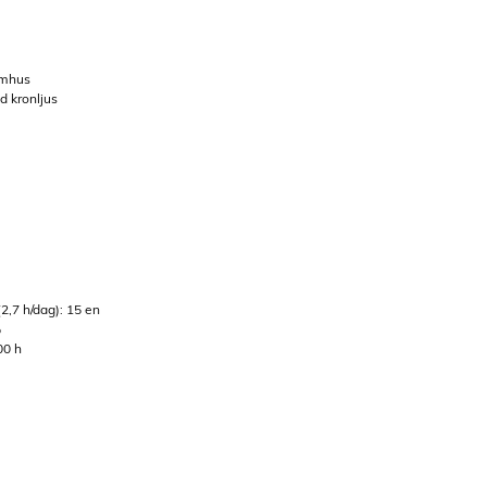
omhus
d kronljus
2,7 h/dag): 15 en
%
00 h