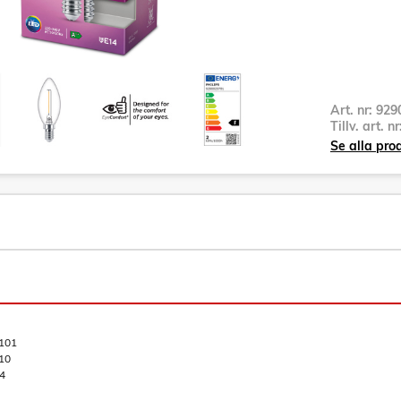
Art. nr:
929
Tillv. art. n
Se alla pro
101
10
4