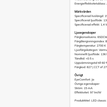
Energieffektivitetsklass:
Märkvärden
Specificerad livslängd: 1
Specificerat ljusflöde: 1
Specificerad effekt: 1,4
Ljusegenskaper
Färgkonsekvens: 6SDC
Färgåtergivningsindex: 
Färgtemperatur: 2700 K
Ljusfärgskategori: Varmv
Nominellt ljusflöde: 136
Tändtid: <0.5 s
Uppvärmningstid till 60 %
Färgkod: 827 | CCT of 2
Övrigt
EyeComfort: Ja
Övriga egenskaper
Ström: 15 mA
Effektivitet: 97 lm/W
Produkttitel: LED clas