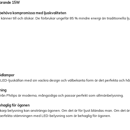
varande 15W
t behöva kompromissa med ljuskvaliteten
känner till och älskar. De förbrukar ungefär 85 % mindre energi än traditionella 
lödlampor
ED-ljuskällan med sin vackra design och välbekanta form är det perfekta och hållba
ning
ån Philips är moderna, mångsidiga och passar perfekt som allmänbelysning.
ehaglig för ögonen
 skarp belysning kan anstränga ögonen. Om det är för ljust bländas man. Om det ä
erfekta stämningen med LED-belysning som är behaglig för ögonen.