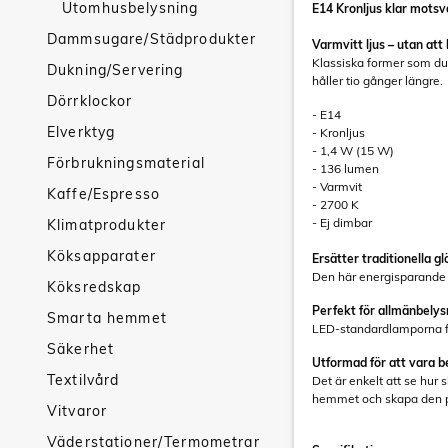
Utomhusbelysning
E14 Kronljus klar mots
Dammsugare/Städprodukter
Varmvitt ljus – utan at
Klassiska former som du 
Dukning/Servering
håller tio gånger längre.
Dörrklockor
- E14
Elverktyg
- Kronljus
- 1,4 W (15 W)
Förbrukningsmaterial
- 136 lumen
- Varmvit
Kaffe/Espresso
- 2700 K
- Ej dimbar
Klimatprodukter
Köksapparater
Ersätter traditionella g
Den här energisparande L
Köksredskap
Perfekt för allmänbelys
Smarta hemmet
LED-standardlamporna fr
Säkerhet
Utformad för att vara b
Textilvård
Det är enkelt att se hur
hemmet och skapa den p
Vitvaror
Väderstationer/Termometrar